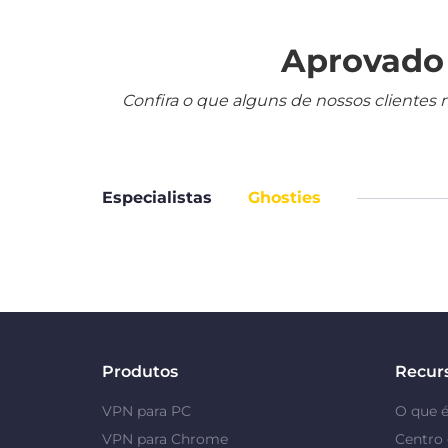
Aprovado 
Confira o que alguns de nossos clientes 
Especialistas
Ghosties
Produtos
Recur
VPN para PC
O que 
VPN para Chrome
Centro 