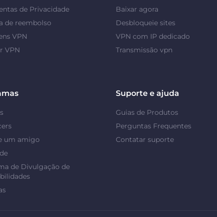
ntas de Privacidade
Baixar agora
a de reembolso
Desbloqueie sites
ens VPN
VPN com IP dedicado
or VPN
Transmissão vpn
amas
Suporte e ajuda
s
Guias de Produtos
cers
Perguntas Frequentes
e um amigo
Contatar suporte
ade
ma de Divulgação de
bilidades
as