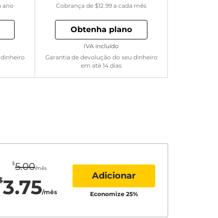
a ano
Cobrança de
$12.99
a cada mês
Obtenha plano
IVA incluído
 dinheiro
Garantia de devolução do seu dinheiro
em até 14 dias
$
5.00
/mês
Adicionar
3.75
$
/mês
Economize
25
%