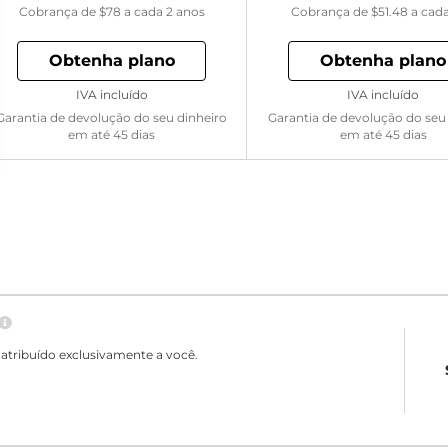
Cobrança de
$78
a cada 2 anos
Cobrança de
$51.48
a cad
Obtenha plano
Obtenha plano
IVA incluído
IVA incluído
Garantia de devolução do seu dinheiro
Garantia de devolução do seu
em até 45 dias
em até 45 dias
atribuído exclusivamente a você.