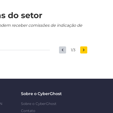
s do setor
s podem receber comissões de indicação de
1/3
Sobre o CyberGhost
PN
Sobre o CyberGhost
Contato