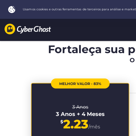
Fortaleça sua p
O
MELHOR VALOR - 83%
3 Anos
3 Anos + 4 Meses
2.23
$
/mês