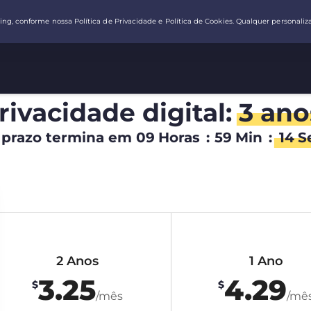
rivacidade digital:
3 ano
 prazo termina em
09
Horas
:
59
Min
:
13
S
2 Anos
1 Ano
3.25
4.29
$
$
/mês
/mê