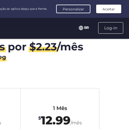
BR
Log-in
s
por
$
2.23
/mês
eg
1 Mês
12.99
$
s
/mês