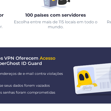
or
100 países com servidores
Escolha entre mais de 115 locais em todo o
Re
r.
mundo.
nos VPN Oferecem
Acesso
berGhost ID Guard
endereços de e-mail contra violações
 se seus dados forem vazados
uas senhas foram comprometidas