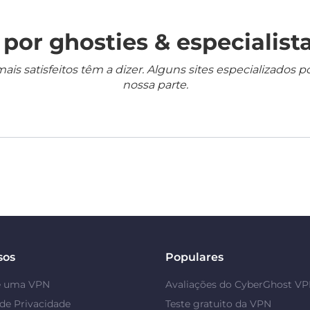
por ghosties & especialista
mais satisfeitos têm a dizer. Alguns sites especializado
nossa parte.
sos
Populares
é uma VPN
Avaliações do CyberGhost V
de Privacidade
Teste gratuito da VPN