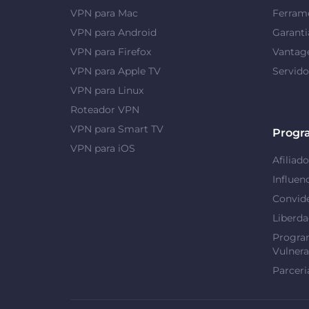
VPN para Mac
Ferrame
VPN para Android
Garanti
VPN para Firefox
Vantag
VPN para Apple TV
Servid
VPN para Linux
Roteador VPN
VPN para Smart TV
Progr
VPN para iOS
Afiliado
Influen
Convid
Liberd
Progra
Vulnera
Parceri