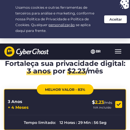
Sua escolha:
a melhor oferta
por 3.3333333333333-ano(s) a $
2.23
/mês
BR
Nave
Toggl
Fortaleça sua privacidade digital:
3 anos
por
$
2.23
/mês
MELHOR VALOR - 83%
3 Anos
$
2.23
/mês
+ 4 Meses
IVA incluído
Tempo limitado:
12
Horas
:
29
Min
:
55
Seg