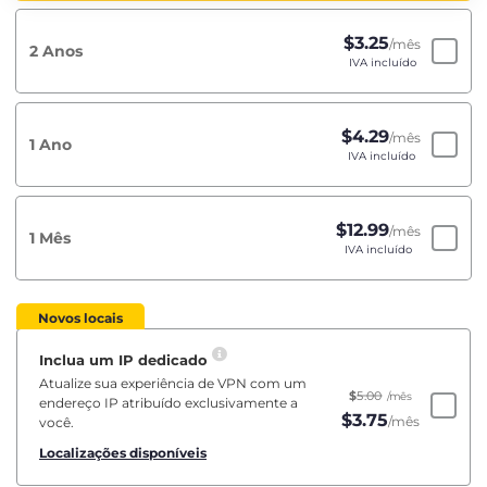
$
3.25
/mês
2 Anos
IVA incluído
$
4.29
/mês
1 Ano
IVA incluído
$
12.99
/mês
1 Mês
IVA incluído
Novos locais
Inclua um IP dedicado
Atualize sua experiência de VPN com um
$
5.00
/mês
endereço IP atribuído exclusivamente a
$
3.75
/mês
você.
Localizações disponíveis