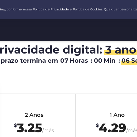
rivacidade digital:
3 ano
 prazo termina em
07
Horas
:
00
Min
:
05
S
2 Anos
1 Ano
3.25
4.29
$
$
/mês
/mê