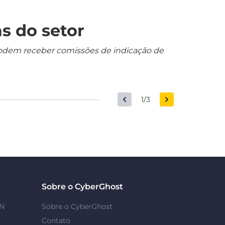
s do setor
s podem receber comissões de indicação de
1/3
Sobre o CyberGhost
PN
Sobre o CyberGhost
Contato