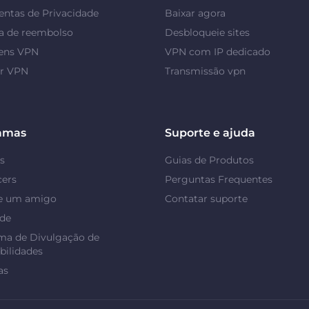
ntas de Privacidade
Baixar agora
a de reembolso
Desbloqueie sites
ens VPN
VPN com IP dedicado
or VPN
Transmissão vpn
amas
Suporte e ajuda
s
Guias de Produtos
cers
Perguntas Frequentes
e um amigo
Contatar suporte
ade
ma de Divulgação de
bilidades
as