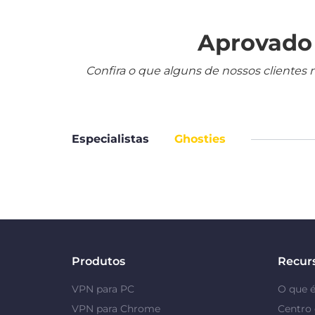
Aprovado 
Confira o que alguns de nossos clientes 
Especialistas
Ghosties
Produtos
Recur
VPN para PC
O que 
VPN para Chrome
Centro 