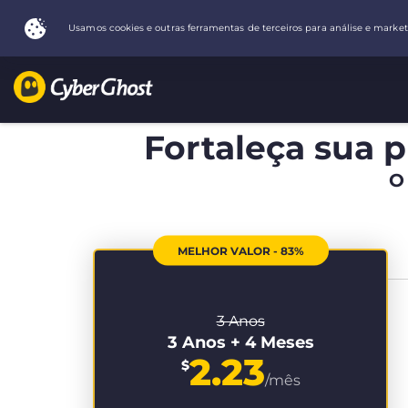
Fortaleça sua p
O
MELHOR VALOR - 83%
3 Anos
3 Anos + 4 Meses
2.23
$
/mês