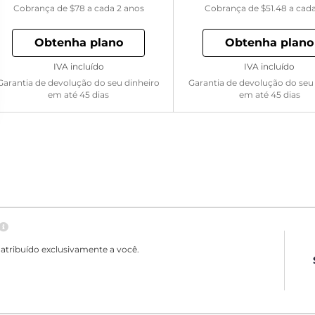
Cobrança de
$78
a cada 2 anos
Cobrança de
$51.48
a cad
Obtenha plano
Obtenha plano
IVA incluído
IVA incluído
Garantia de devolução do seu dinheiro
Garantia de devolução do seu
em até 45 dias
em até 45 dias
atribuído exclusivamente a você.