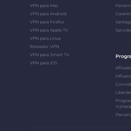
VPN para Mac
Ferrame
VPN para Android
Garanti
VPN para Firefox
Vantag
VPN para Apple TV
Servid
VPN para Linux
Roteador VPN
VPN para Smart TV
Progr
VPN para iOS
Afiliado
Influen
Convid
Liberd
Progra
Vulnera
Parceri