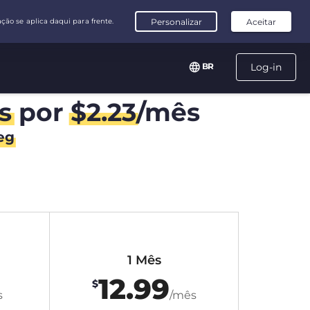
BR
Log-in
s
por
$
2.23
/mês
eg
1 Mês
12.99
$
s
/mês