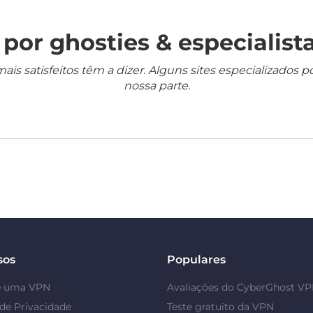
por ghosties & especialista
mais satisfeitos têm a dizer. Alguns sites especializado
nossa parte.
sos
Populares
é uma VPN
Avaliações do CyberGhost V
de Privacidade
Teste gratuito da VPN