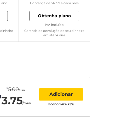
a ano
Cobrança de
$12.99
a cada mês
Obtenha plano
IVA incluído
 dinheiro
Garantia de devolução do seu dinheiro
em até 14 dias
$
5.00
/mês
Adicionar
3.75
$
/mês
Economize
25
%