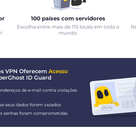
or
100 países com servidores
Escolha entre mais de 115 locais em todo o
Re
r.
mundo.
nos VPN Oferecem
Acesso
berGhost ID Guard
endereços de e-mail contra violações
 se seus dados forem vazados
uas senhas foram comprometidas