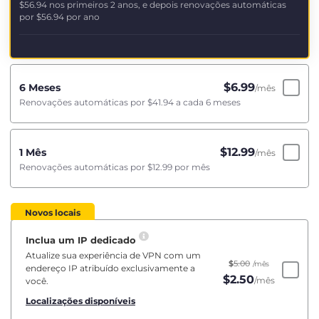
$56.94
nos primeiros 2 anos, e depois renovações automáticas
por
$56.94
por ano
$
6.99
6 Meses
/mês
Renovações automáticas por
$41.94
a cada 6 meses
$
12.99
1 Mês
/mês
Renovações automáticas por
$12.99
por mês
Novos locais
Inclua um IP dedicado
Atualize sua experiência de VPN com um
$
5.00
/mês
endereço IP atribuído exclusivamente a
$
2.50
/mês
você.
Localizações disponíveis