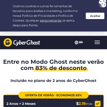
Sua escolha:
a melhor oferta
por 2.1666666666667-ano(s) a $
2.19
/mês
BR
Nave
Toggl
Entre no Modo Ghost neste verão
com
83% de desconto
Incluído no plano de 2 anos do CyberGhost
OFERTA DE VERÃO - ECONOMIZE 83%
$
2.19
2 Anos + 2 Meses
/mês