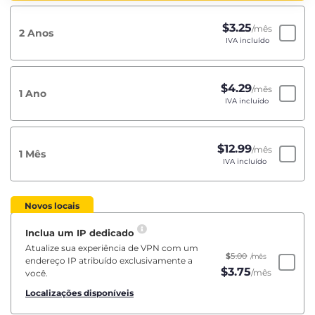
$
3.25
/mês
2 Anos
IVA incluído
$
4.29
/mês
1 Ano
IVA incluído
$
12.99
/mês
1 Mês
IVA incluído
Novos locais
Inclua um IP dedicado
Atualize sua experiência de VPN com um
$
5.00
/mês
endereço IP atribuído exclusivamente a
$
3.75
/mês
você.
Localizações disponíveis