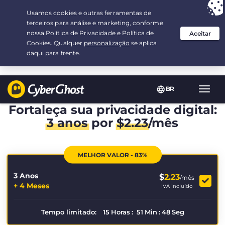
Sua escolha:
a melhor oferta
por 3.3333333333333-ano(s) a $
2.23
/mês
BR
Nave
Toggl
Fortaleça sua privacidade digital:
3 anos
por
$
2.23
/mês
MELHOR VALOR - 83%
3 Anos
$
2.23
/mês
+ 4 Meses
IVA incluído
Tempo limitado:
15
Horas
:
51
Min
:
47
Seg