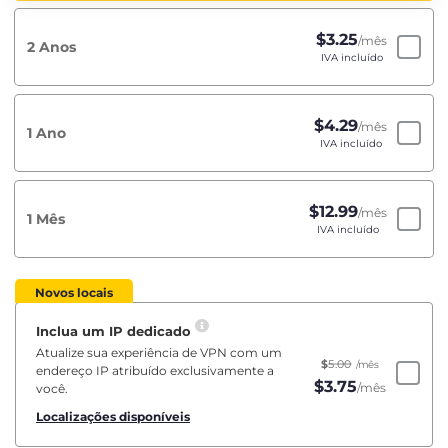
$
3.25
/mês
2 Anos
IVA incluído
$
4.29
/mês
1 Ano
IVA incluído
$
12.99
/mês
1 Mês
IVA incluído
Novos locais
Inclua um IP dedicado
Atualize sua experiência de VPN com um
$
5.00
/mês
endereço IP atribuído exclusivamente a
$
3.75
/mês
você.
Localizações disponíveis