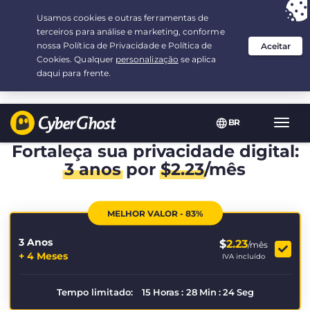
Sua escolha:
a melhor oferta
por 3.3333333333333-ano(s) a $
2.23
/mês
BR
Nave
Toggl
Fortaleça sua privacidade digital:
3 anos
por
$
2.23
/mês
MELHOR VALOR - 83%
3 Anos
$
2.23
/mês
+ 4 Meses
IVA incluído
Tempo limitado:
15
Horas
:
28
Min
:
24
Seg