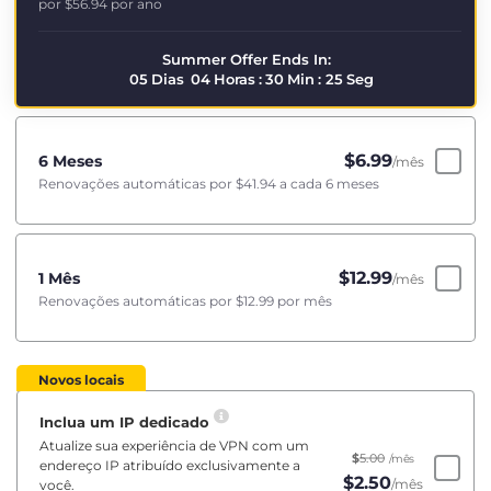
por
$56.94
por ano
Summer Offer Ends In:
05
Dias
04
Horas
:
30
Min
:
25
Seg
$
6.99
6 Meses
/mês
Renovações automáticas por
$41.94
a cada 6 meses
$
12.99
1 Mês
/mês
Renovações automáticas por
$12.99
por mês
Novos locais
Inclua um IP dedicado
Atualize sua experiência de VPN com um
$
5.00
/mês
endereço IP atribuído exclusivamente a
$
2.50
/mês
você.