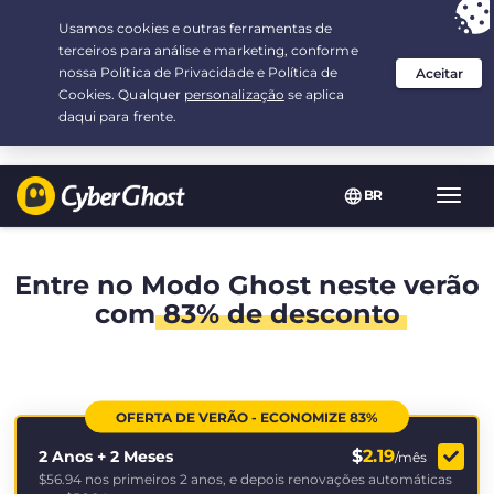
Sua escolha:
a melhor oferta
por 2.1666666666667-ano(s) a $
2.19
/mês
BR
Nave
Toggl
Entre no Modo Ghost neste verão
com
83% de desconto
OFERTA DE VERÃO - ECONOMIZE 83%
$
2.19
2 Anos + 2 Meses
/mês
$56.94
nos primeiros 2 anos, e depois renovações automáticas