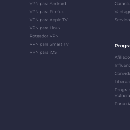
VPN para Android
Garanti
VPN para Firefox
Vantag
VPN para Apple TV
Servid
VPN para Linux
Roteador VPN
VPN para Smart TV
Progr
VPN para iOS
Afiliado
Influen
Convid
Liberd
Progra
Vulnera
Parceri