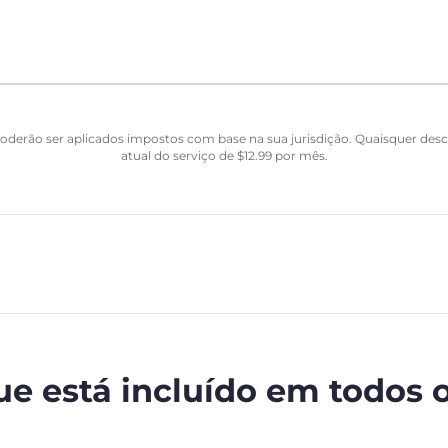
Poderão ser aplicados impostos com base na sua jurisdição. Quaisquer de
atual do serviço de
$
12.99
por mês.
ue está incluído em todos 