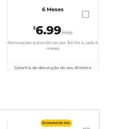
6 Meses
6.99
$
/mês
Renovações automáticas por
$41.94
a cada 6
meses
Garantia de devolução do seu dinheiro
em até 45 dias
ECONOMIZE 50%