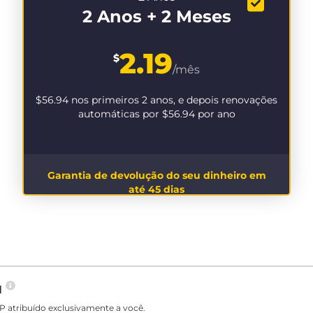
2 Anos + 2 Meses
2.19
$
/mês
$56.94
nos primeiros 2 anos, e depois renovações
automáticas por
$56.94
por ano
Garantia de devolução do seu dinheiro em
até 45 dias
N
P atribuído exclusivamente a você.