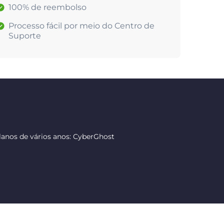
100% de reembolso
Processo fácil por meio do Centro de
Suporte
anos de vários anos: CyberGhost