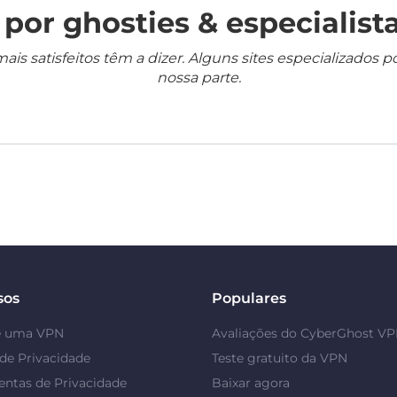
por ghosties & especialista
mais satisfeitos têm a dizer. Alguns sites especializado
nossa parte.
sos
Populares
é uma VPN
Avaliações do CyberGhost V
de Privacidade
Teste gratuito da VPN
ntas de Privacidade
Baixar agora