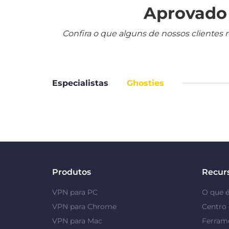
Aprovado 
Confira o que alguns de nossos clientes 
Especialistas
Ghosties
Produtos
Recur
VPN para PC
O que 
VPN para Chrome
Centro 
VPN para Mac
Ferrame