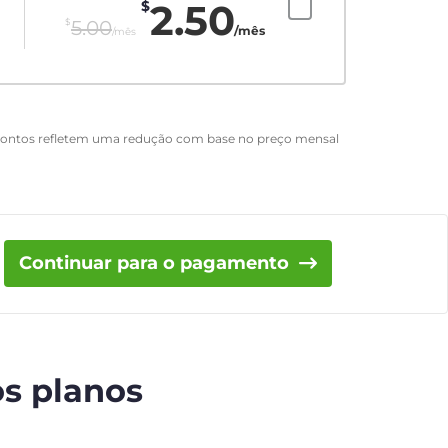
2.50
$
$
5.00
/mês
/mês
scontos refletem uma redução com base no preço mensal
Continuar para o pagamento
os planos