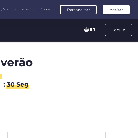
BR
Log-in
 verão
n
:
30
Seg