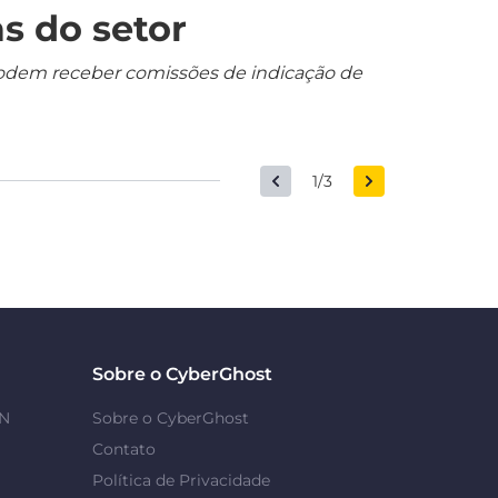
s do setor
s podem receber comissões de indicação de
1/3
Sobre o CyberGhost
PN
Sobre o CyberGhost
Contato
Política de Privacidade