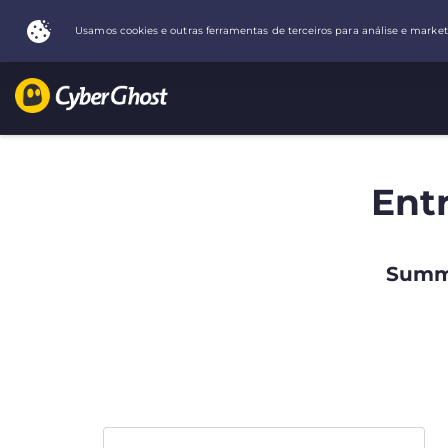
Ent
Summe