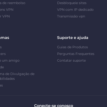
a de reembolso
Desbloqueie sites
ens VPN
VPN com IP dedicado
or VPN
Transmissão vpn
amas
Suporte e ajuda
s
Guias de Produtos
cers
Perguntas Frequentes
e um amigo
Contatar suporte
ade
ma de Divulgação de
bilidades
as
Conecte-se conosco