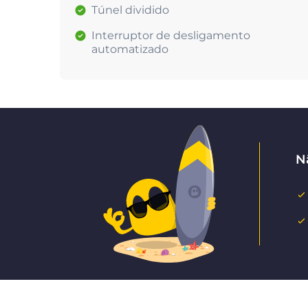
Túnel dividido
Interruptor de desligamento
automatizado
N