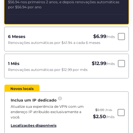
$56.94
nos primeiros 2 anos, e depois renovações automáticas
por
$56.94
por ano
$
6.99
6 Meses
/mês
Renovações automáticas por
$41.94
a cada 6 meses
$
12.99
1 Mês
/mês
Renovações automáticas por
$12.99
por mês
Novos locais
Inclua um IP dedicado
Atualize sua experiência de VPN com um
$
5.00
/mês
endereço IP atribuído exclusivamente a
$
2.50
/mês
você.
Localizações disponíveis