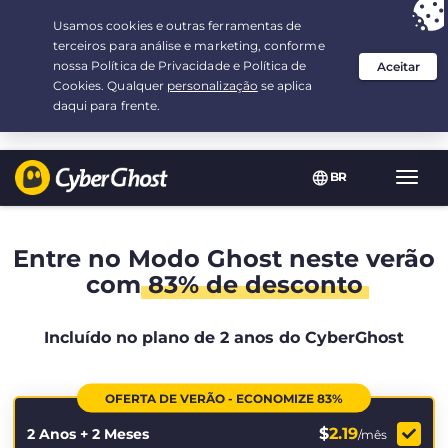
Sua escolha:
a melhor oferta
por 2.1666666666667-ano(s) a $
2.19
/mês
BR
Nave
Toggl
Entre no Modo Ghost neste verão
com
83% de desconto
Incluído no plano de 2 anos do CyberGhost
OFERTA DE VERÃO - ECONOMIZE 83%
$
2.19
2 Anos + 2 Meses
/mês