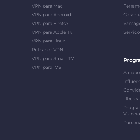
VPN para Mac
Ferrame
VPN para Android
Garanti
VPN para Firefox
Vantag
VPN para Apple TV
Servid
VPN para Linux
Roteador VPN
VPN para Smart TV
Progr
VPN para iOS
Afiliado
Influen
Convid
Liberd
Progra
Vulnera
Parceri