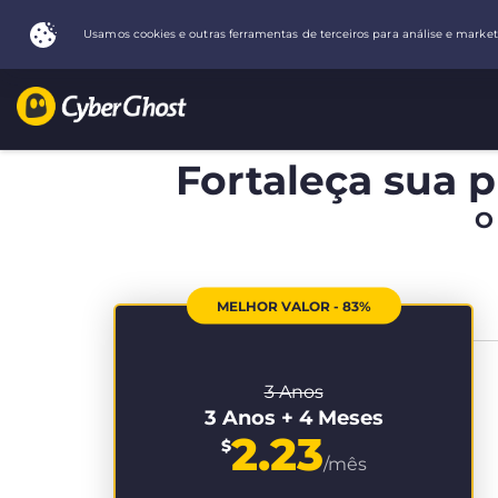
Fortaleça sua p
O
MELHOR VALOR - 83%
3 Anos
3 Anos + 4 Meses
2.23
$
/mês