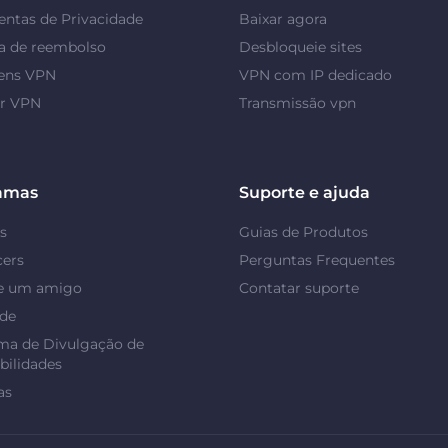
ntas de Privacidade
Baixar agora
a de reembolso
Desbloqueie sites
ens VPN
VPN com IP dedicado
or VPN
Transmissão vpn
amas
Suporte e ajuda
s
Guias de Produtos
cers
Perguntas Frequentes
e um amigo
Contatar suporte
ade
ma de Divulgação de
bilidades
as