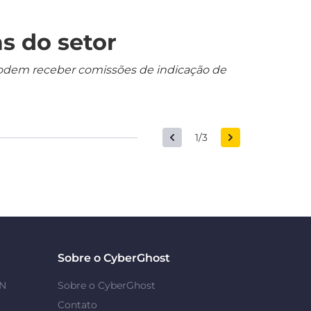
s do setor
s podem receber comissões de indicação de
1/3
Sobre o CyberGhost
PN
Sobre o CyberGhost
Contato