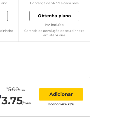
a ano
Cobrança de
$12.99
a cada mês
Obtenha plano
IVA incluído
 dinheiro
Garantia de devolução do seu dinheiro
em até 14 dias
$
5.00
/mês
Adicionar
3.75
$
/mês
Economize
25
%