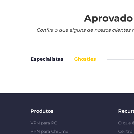
Aprovado 
Confira o que alguns de nossos clientes 
Especialistas
Ghosties
Produtos
Recur
VPN para PC
O que 
VPN para Chrome
Centro 