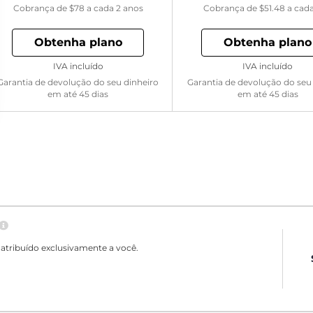
Cobrança de
$78
a cada 2 anos
Cobrança de
$51.48
a cad
Obtenha plano
Obtenha plano
IVA incluído
IVA incluído
Garantia de devolução do seu dinheiro
Garantia de devolução do seu
em até 45 dias
em até 45 dias
atribuído exclusivamente a você.