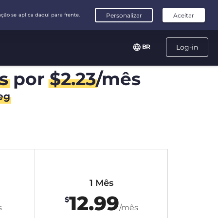
BR
Log-in
s
por
$
2.23
/mês
eg
1 Mês
12.99
$
s
/mês