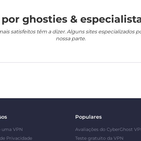
por ghosties & especialista
mais satisfeitos têm a dizer. Alguns sites especializado
nossa parte.
sos
Populares
é uma VPN
Avaliações do CyberGhost V
de Privacidade
Teste gratuito da VPN