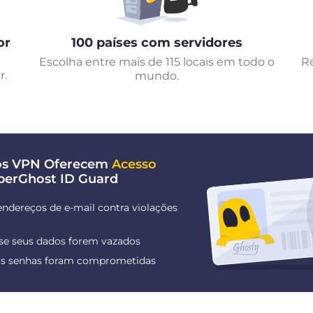
or
100 países com servidores
Escolha entre mais de 115 locais em todo o
Re
r.
mundo.
nos VPN Oferecem
Acesso
berGhost ID Guard
endereços de e-mail contra violações
 se seus dados forem vazados
uas senhas foram comprometidas