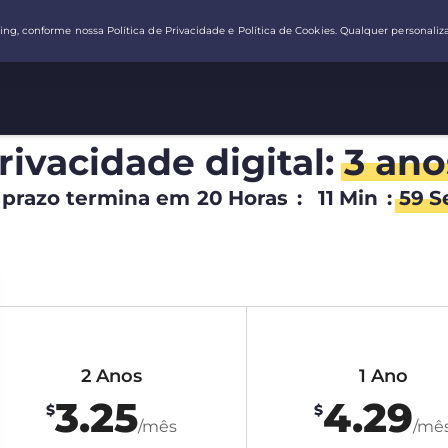
rivacidade digital:
3 ano
 prazo termina em
20
Horas
:
11
Min
:
58
S
2 Anos
1 Ano
3.25
4.29
$
$
/mês
/mê