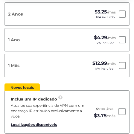
$
3.25
/mês
2 Anos
IVA incluído
$
4.29
/mês
1 Ano
IVA incluído
$
12.99
/mês
1 Mês
IVA incluído
Novos locais
Inclua um IP dedicado
Atualize sua experiência de VPN com um
$
5.00
/mês
endereço IP atribuído exclusivamente a
$
3.75
/mês
você.
Localizações disponíveis