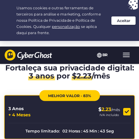
Sua escolha:
a melhor oferta
por 3.3333333333333-ano(s) a $
2.23
/mês
BR
Nave
Toggl
Fortaleça sua privacidade digital:
3 anos
por
$
2.23
/mês
MELHOR VALOR - 83%
3 Anos
$
2.23
/mês
+ 4 Meses
IVA incluído
Tempo limitado:
02
Horas
:
45
Min
:
43
Seg