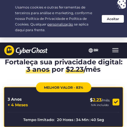
Sua escolha:
a melhor oferta
por 3.3333333333333-ano(s) a $
2.23
/mês
BR
Nave
Toggl
Fortaleça sua privacidade digital:
3 anos
por
$
2.23
/mês
MELHOR VALOR - 83%
3 Anos
$
2.23
/mês
+ 4 Meses
IVA incluído
Tempo limitado:
20
Horas
:
34
Min
:
40
Seg