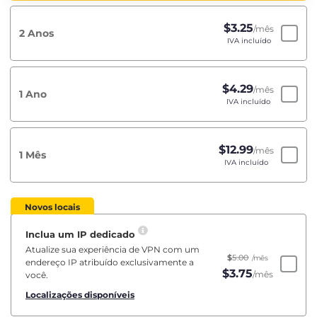
$
3.25
/mês
2 Anos
IVA incluído
$
4.29
/mês
1 Ano
IVA incluído
$
12.99
/mês
1 Mês
IVA incluído
Novos locais
Inclua um IP dedicado
Atualize sua experiência de VPN com um
$
5.00
/mês
endereço IP atribuído exclusivamente a
$
3.75
/mês
você.
Localizações disponíveis