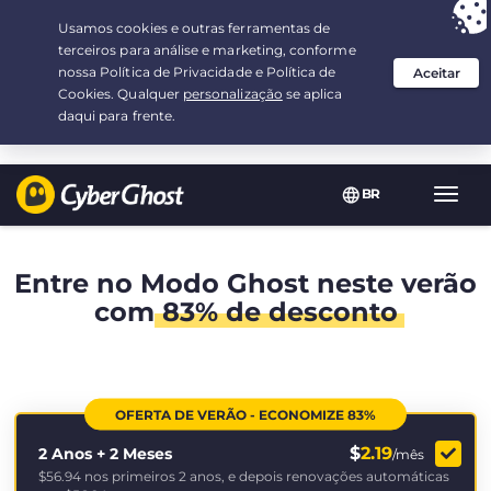
Sua escolha:
a melhor oferta
por 2.1666666666667-ano(s) a $
2.19
/mês
BR
Nave
Toggl
Entre no Modo Ghost neste verão
com
83% de desconto
OFERTA DE VERÃO - ECONOMIZE 83%
$
2.19
2 Anos + 2 Meses
/mês
$56.94
nos primeiros 2 anos, e depois renovações automáticas