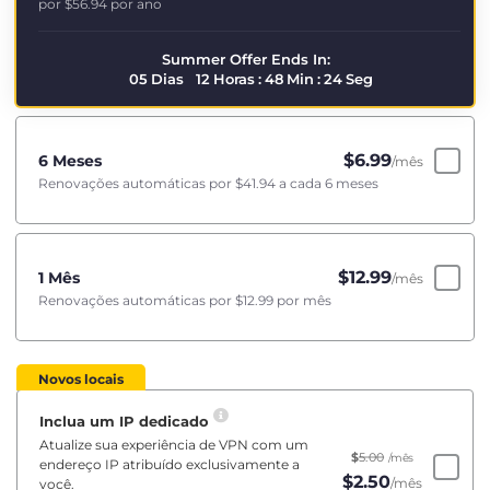
por
$56.94
por ano
Summer Offer Ends In:
05
Dias
12
Horas
:
48
Min
:
24
Seg
$
6.99
6 Meses
/mês
Renovações automáticas por
$41.94
a cada 6 meses
$
12.99
1 Mês
/mês
Renovações automáticas por
$12.99
por mês
Novos locais
Inclua um IP dedicado
Atualize sua experiência de VPN com um
$
5.00
/mês
endereço IP atribuído exclusivamente a
$
2.50
/mês
você.