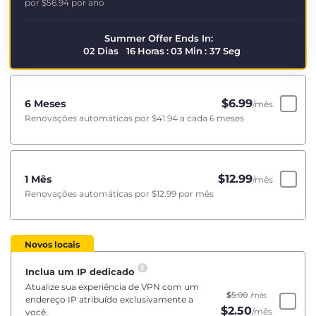
por
$56.94
por ano
Summer Offer Ends In:
02
Dias
16
Horas
:
03
Min
:
37
Seg
$
6.99
6 Meses
/mês
Renovações automáticas por
$41.94
a cada 6 meses
$
12.99
1 Mês
/mês
Renovações automáticas por
$12.99
por mês
Novos locais
Inclua um IP dedicado
Atualize sua experiência de VPN com um
$
5.00
/mês
endereço IP atribuído exclusivamente a
$
2.50
/mês
você.