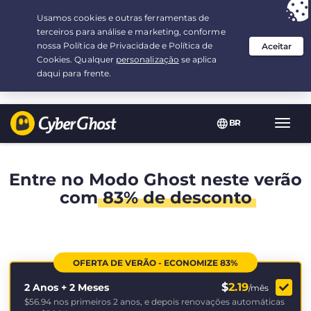
Sua escolha:
a melhor oferta
por 2.1666666666667-ano(s) a $
2.19
/mês
BR
Nave
Toggl
Entre no Modo Ghost neste verão
com
83% de desconto
OFERTA DE VERÃO - ECONOMIZE 83%
$
2.19
2 Anos + 2 Meses
/mês
$56.94
nos primeiros 2 anos, e depois renovações automáticas