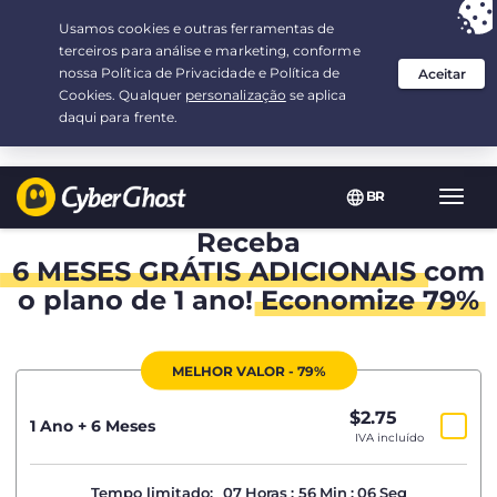
Sua escolha:
a melhor oferta
por 1.5-ano(s) a $
2.75
/mês
BR
Nave
Toggl
Receba
6 MESES GRÁTIS ADICIONAIS
com
o plano de 1 ano!
Economize 79%
MELHOR VALOR - 79%
$
2.75
/mês
1 Ano + 6 Meses
IVA incluído
Tempo limitado:
07
Horas
:
56
Min
:
05
Seg