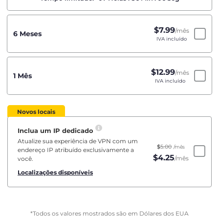
$
7.99
/mês
6 Meses
IVA incluído
$
12.99
/mês
1 Mês
IVA incluído
Novos locais
Inclua um IP dedicado
Atualize sua experiência de VPN com um
$
5.00
/mês
endereço IP atribuído exclusivamente a
$
4.25
/mês
você.
Localizações disponíveis
*Todos os valores mostrados são em Dólares dos EUA