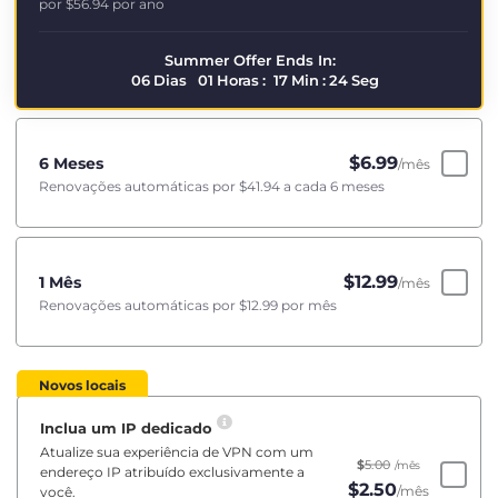
por
$56.94
por ano
Summer Offer Ends In:
06
Dias
01
Horas
:
17
Min
:
24
Seg
$
6.99
6 Meses
/mês
Renovações automáticas por
$41.94
a cada 6 meses
$
12.99
1 Mês
/mês
Renovações automáticas por
$12.99
por mês
Novos locais
Inclua um IP dedicado
Atualize sua experiência de VPN com um
$
5.00
/mês
endereço IP atribuído exclusivamente a
$
2.50
/mês
você.