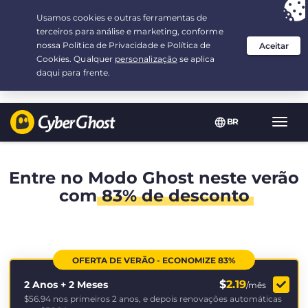
Sua escolha:
a melhor oferta
por 2.1666666666667-ano(s) a $
2.19
/mês
BR
Nave
Toggl
Entre no Modo Ghost neste verão
com
83% de desconto
OFERTA DE VERÃO - ECONOMIZE 83%
$
2.19
2 Anos + 2 Meses
/mês
$56.94
nos primeiros 2 anos, e depois renovações automáticas