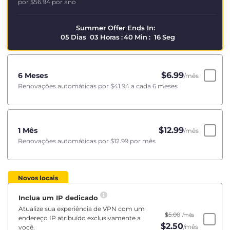
por
$56.94
por ano
Summer Offer Ends In:
05
Dias
03
Horas
:
40
Min
:
15
Seg
$
6.99
6 Meses
/mês
Renovações automáticas por
$41.94
a cada 6 meses
$
12.99
1 Mês
/mês
Renovações automáticas por
$12.99
por mês
Novos locais
Inclua um IP dedicado
Atualize sua experiência de VPN com um
$
5.00
/mês
endereço IP atribuído exclusivamente a
$
2.50
/mês
você.