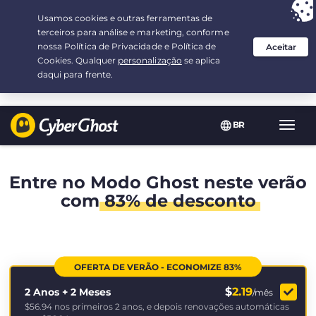
Sua escolha:
a melhor oferta
por 2.1666666666667-ano(s) a $
2.19
/mês
BR
Nave
Toggl
Entre no Modo Ghost neste verão
com
83% de desconto
OFERTA DE VERÃO - ECONOMIZE 83%
$
2.19
2 Anos + 2 Meses
/mês
$56.94
nos primeiros 2 anos, e depois renovações automáticas