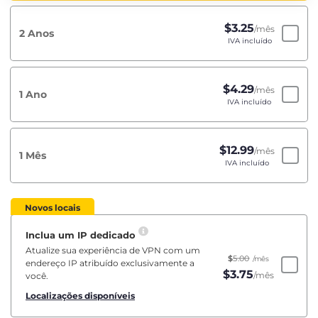
$
3.25
/mês
2 Anos
IVA incluído
$
4.29
/mês
1 Ano
IVA incluído
$
12.99
/mês
1 Mês
IVA incluído
Novos locais
Inclua um IP dedicado
Atualize sua experiência de VPN com um
$
5.00
/mês
endereço IP atribuído exclusivamente a
$
3.75
/mês
você.
Localizações disponíveis