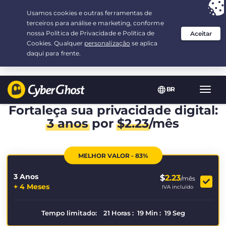
Sua escolha:
a melhor oferta
por 3.3333333333333-ano(s) a $
2.23
/mês
BR
Nave
Toggl
Fortaleça sua privacidade digital:
3 anos
por
$
2.23
/mês
MELHOR VALOR - 83%
3 Anos
$
2.23
/mês
+ 4 Meses
IVA incluído
Tempo limitado:
21
Horas
:
19
Min
:
19
Seg