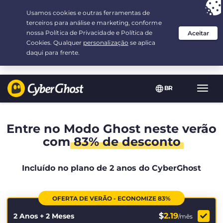
Sua escolha:
a melhor oferta
por 2.1666666666667-ano(s) a $
2.19
/mês
BR
Nave
Toggl
Entre no Modo Ghost neste verão
com
83% de desconto
Incluído no plano de 2 anos do CyberGhost
OFERTA DE VERÃO - ECONOMIZE 83%
$
2.19
2 Anos + 2 Meses
/mês