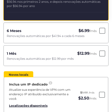
$56.94
nos primeiros 2 anos, e depois renovações automáticas
por
$56.94
por ano
$
6.99
6 Meses
/mês
Renovações automáticas por
$41.94
a cada 6 meses
$
12.99
1 Mês
/mês
Renovações automáticas por
$12.99
por mês
Novos locais
Inclua um IP dedicado
Atualize sua experiência de VPN com um
$
5.00
/mês
endereço IP atribuído exclusivamente a
$
2.50
/mês
você.
Localizações disponíveis