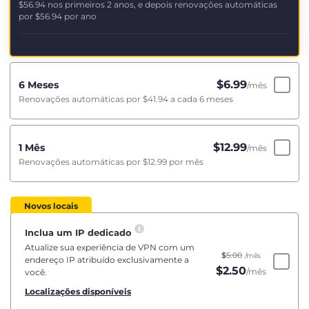
$56.94
nos primeiros 2 anos, e depois renovações automáticas
por
$56.94
por ano
$
6.99
6 Meses
/mês
Renovações automáticas por
$41.94
a cada 6 meses
$
12.99
1 Mês
/mês
Renovações automáticas por
$12.99
por mês
Novos locais
Inclua um IP dedicado
Atualize sua experiência de VPN com um
$
5.00
/mês
endereço IP atribuído exclusivamente a
$
2.50
/mês
você.
Localizações disponíveis