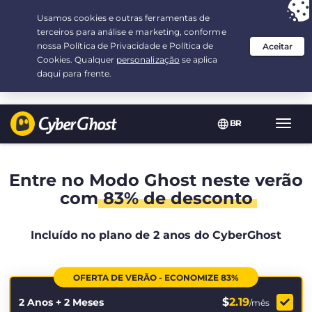
Sua escolha:
a melhor oferta
por 2.1666666666667-ano(s) a $
2.19
/mês
BR
Nave
Toggl
Entre no Modo Ghost neste verão
com
83% de desconto
Incluído no plano de 2 anos do CyberGhost
OFERTA DE VERÃO - ECONOMIZE 83%
$
2.19
2 Anos + 2 Meses
/mês