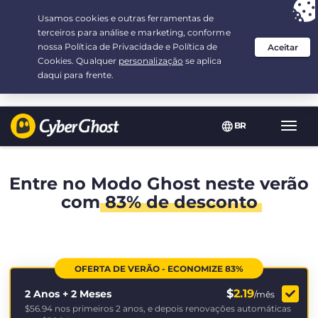
Sua escolha:
a melhor oferta
por 2.1666666666667-ano(s) a $
2.19
/mês
BR
Nave
Toggl
Entre no Modo Ghost neste verão
com
83% de desconto
OFERTA DE VERÃO - ECONOMIZE 83%
$
2.19
2 Anos + 2 Meses
/mês
$56.94
nos primeiros 2 anos, e depois renovações automáticas