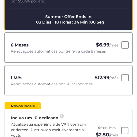
por
$56.94
por ano
Summer Offer Ends In:
03
Dias
18
Horas
:
33
Min
:
59
Seg
$
6.99
6 Meses
/mês
Renovações automáticas por
$41.94
a cada 6 meses
$
12.99
1 Mês
/mês
Renovações automáticas por
$12.99
por mês
Novos locais
Inclua um IP dedicado
Atualize sua experiência de VPN com um
$
5.00
/mês
endereço IP atribuído exclusivamente a
$
2.50
/mês
você.