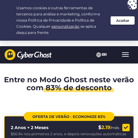
Sua escolha:
a melhor oferta
por 2.1666666666667-ano(s) a $
2.19
/mês
BR
Nave
Toggl
Entre no Modo Ghost neste verão
com
83% de desconto
OFERTA DE VERÃO - ECONOMIZE 83%
$
2.19
2 Anos + 2 Meses
/mês
$56.94
nos primeiros 2 anos, e depois renovações automáticas