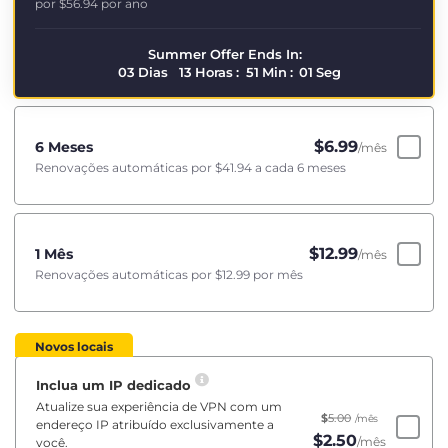
por
$56.94
por ano
Summer Offer Ends In:
03
Dias
13
Horas
:
51
Min
:
01
Seg
$
6.99
6 Meses
/mês
Renovações automáticas por
$41.94
a cada 6 meses
$
12.99
1 Mês
/mês
Renovações automáticas por
$12.99
por mês
Novos locais
Inclua um IP dedicado
Atualize sua experiência de VPN com um
$
5.00
/mês
endereço IP atribuído exclusivamente a
$
2.50
/mês
você.