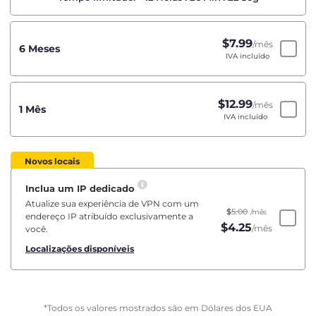
$
7.99
/mês
6 Meses
IVA incluído
$
12.99
/mês
1 Mês
IVA incluído
Novos locais
Inclua um IP dedicado
Atualize sua experiência de VPN com um
$
5.00
/mês
endereço IP atribuído exclusivamente a
$
4.25
/mês
você.
Localizações disponíveis
*Todos os valores mostrados são em Dólares dos EUA