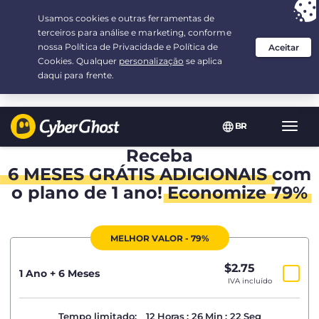
Sua escolha:
a melhor oferta
por 1.5-ano(s) a $
2.75
/mês
BR
Nave
Toggl
Receba
6 MESES GRÁTIS ADICIONAIS
com
o plano de 1 ano!
Economize 79%
MELHOR VALOR - 79%
$
2.75
/mês
1 Ano + 6 Meses
IVA incluído
Tempo limitado:
12
Horas
:
26
Min
:
21
Seg