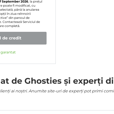
7 September 2026
, la prețul
e poate fi modificat, cu
selectată, până la anularea
ții în ziua reînnoirii
ive” din panoul de
e. Contactează Serviciul de
sare completă.
 de credit
e garantat
 de Ghosties și experți di
ienți ai noștri. Anumite site-uri de experți pot primi co