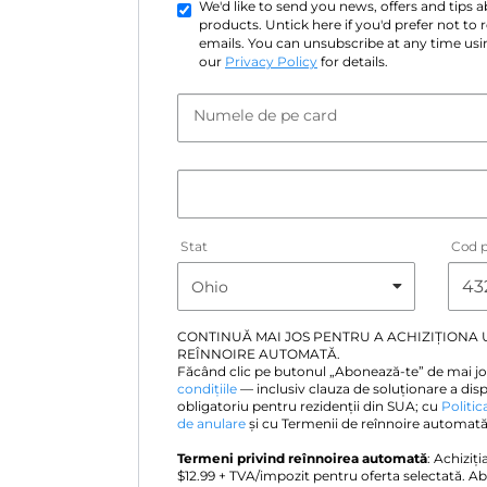
We'd like to send you news, offers and tips
products. Untick here if you'd prefer not to
emails. You can unsubscribe at any time usin
our
Privacy Policy
for details.
Numele de pe card
Stat
Cod p
CONTINUĂ MAI JOS PENTRU A ACHIZIȚIONA
REÎNNOIRE AUTOMATĂ.
Făcând clic pe butonul „Abonează-te” de mai jo
condițiile
— inclusiv clauza de soluționare a disp
obligatoriu pentru rezidenții din SUA; cu
Politic
de anulare
și cu Termenii de reînnoire automată 
Termeni privind reînnoirea automată
: Achiziț
$
12.99
+ TVA/impozit pentru oferta selectată. A