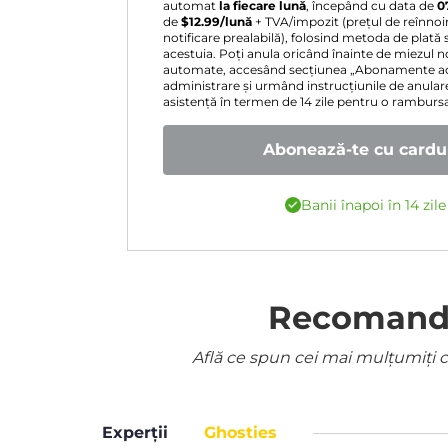
automat
la fiecare lună
, începând cu data de
0
de
$
12.99
/lună
+ TVA/impozit (prețul de reînnoir
notificare prealabilă), folosind metoda de plată 
acestuia. Poți anula oricând înainte de miezul nop
automate, accesând secțiunea „Abonamente act
administrare și urmând instrucțiunile de anular
asistență în termen de 14 zile pentru o rambur
Abonează-te cu cardul
Banii înapoi în 14 zil
Recomandat
Află ce spun cei mai mulțumiți cl
Experții
Ghosties