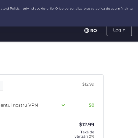
Login
RO
$12.99
mentul nostru VPN
$0
$
12.99
Taxă de
vânzări
0%