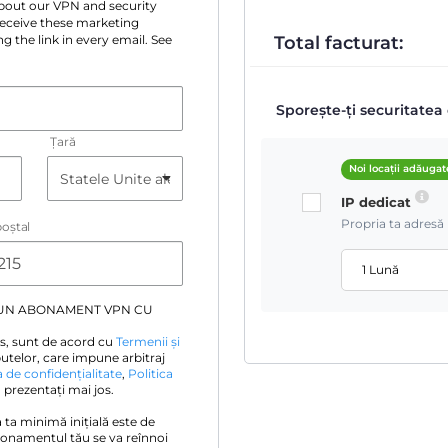
 about our VPN and security
 receive these marketing
Total facturat:
g the link in every email. See
Sporește-ți securitatea 
Țară
Noi locații adăugat
IP dedicat
Propria ta adresă 
oştal
1 Lună
 UN ABONAMENT VPN CU
s, sunt de acord cu
Termenii și
utelor, care impune arbitraj
a de confidențialitate
,
Politica
prezentați mai jos.
ia ta minimă inițială este de
bonamentul tău se va reînnoi