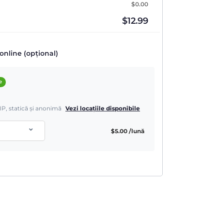
$
0.00
$
12.99
online (opțional)
e
IP, statică și anonimă
Vezi locațiile disponibile
$
5.00
/lună