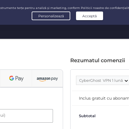
Rezumatul comenzii
CyberGhost VPN 1 lună
Inclus gratuit cu abona
ui)
Subtotal