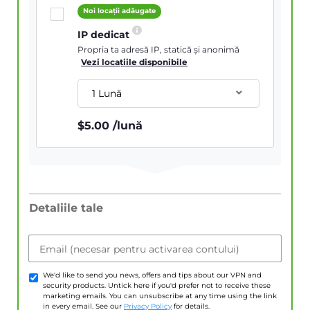
Noi locații adăugate
IP dedicat
Propria ta adresă IP, statică și anonimă
Vezi locațiile disponibile
1 Lună
$
5.00
/lună
Detaliile tale
Email (necesar pentru activarea contului)
We'd like to send you news, offers and tips about our VPN and
security products. Untick here if you'd prefer not to receive these
marketing emails. You can unsubscribe at any time using the link
in every email. See our
Privacy Policy
for details.