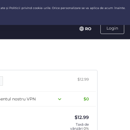
Login
RO
$12.99
mentul nostru VPN
$0
$
12.99
Taxă de
vânzări
0%