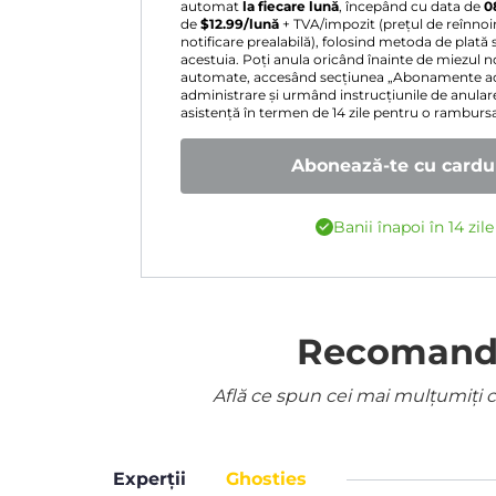
automat
la fiecare lună
, începând cu data de
0
de
$
12.99
/lună
+ TVA/impozit (prețul de reînnoir
notificare prealabilă), folosind metoda de plată 
acestuia. Poți anula oricând înainte de miezul nop
automate, accesând secțiunea „Abonamente act
administrare și urmând instrucțiunile de anular
asistență în termen de 14 zile pentru o rambur
Abonează-te cu cardul
Banii înapoi în 14 zil
Recomandat
Află ce spun cei mai mulțumiți cl
Experții
Ghosties