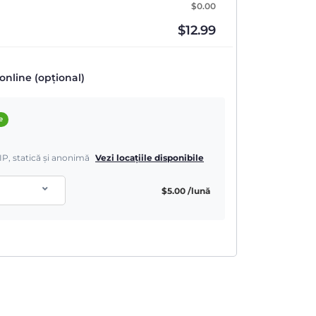
$
0.00
$
12.99
online (opțional)
e
IP, statică și anonimă
Vezi locațiile disponibile
$
5.00
/lună