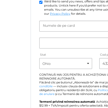
We'd like to send you news, offers and tips
products. Untick here if you'd prefer not to
emails. You can unsubscribe at any time usin
our
Privacy Policy
for details.
Numele de pe card
Stat
Cod p
CONTINUĂ MAI JOS PENTRU A ACHIZIȚIONA
REÎNNOIRE AUTOMATĂ.
Făcând clic pe butonul „Abonează-te” de mai jo
condițiile
— inclusiv clauza de soluționare a disp
obligatoriu pentru rezidenții din SUA; cu
Politic
de anulare
și cu Termenii de reînnoire automată 
Termeni privind reînnoirea automată
: Achiziț
$
12.99
+ TVA/impozit pentru oferta selectată. A