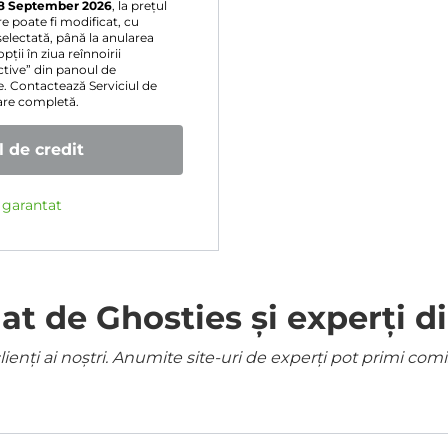
8 September 2026
, la prețul
e poate fi modificat, cu
selectată, până la anularea
ții în ziua reînnoirii
ive” din panoul de
e. Contactează Serviciul de
sare completă.
 de credit
e garantat
 de Ghosties și experți di
ienți ai noștri. Anumite site-uri de experți pot primi co