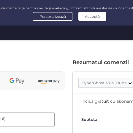
Rezumatul comenzii
CyberGhost VPN 1 lună
Inclus gratuit cu abona
ui)
Subtotal