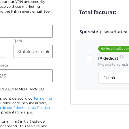
 about our VPN and security
 receive these marketing
Total facturat:
g the link in every email. See
Sporește-ți securitatea 
Țară
Noi locații adăugat
IP dedicat
Propria ta adresă 
oştal
1 Lună
 UN ABONAMENT VPN CU
s, sunt de acord cu
Termenii și
utelor, care impune arbitraj
a de confidențialitate
,
Politica
prezentați mai jos.
ia ta minimă inițială este de
bonamentul tău se va reînnoi