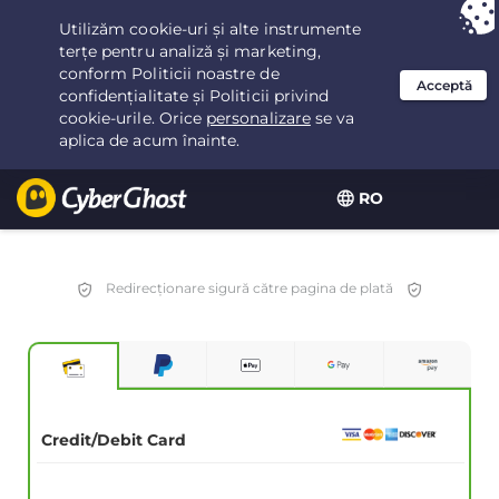
Ai ales:
Cea mai bună ofertă
pentru 2.1666666666667ani la $
2.19
/lună
RO
Redirecționare sigură către pagina de plată
Credit/Debit Card