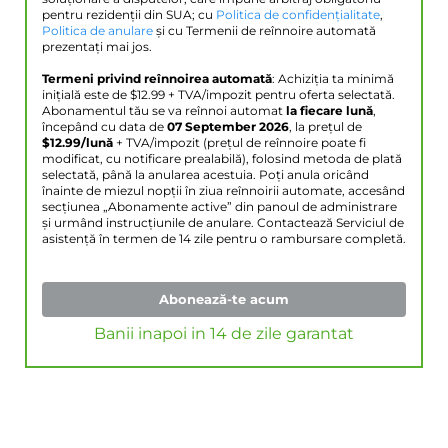
pentru rezidenții din SUA; cu
Politica de confidențialitate
,
Politica de anulare
și cu Termenii de reînnoire automată
prezentați mai jos.
Termeni privind reînnoirea automată
: Achiziția ta minimă
inițială este de $
12.99
+ TVA/impozit pentru oferta selectată.
Abonamentul tău se va reînnoi automat
la fiecare lună
,
începând cu data de
07 September 2026
, la prețul de
$
12.99
/lună
+ TVA/impozit (prețul de reînnoire poate fi
modificat, cu notificare prealabilă), folosind metoda de plată
selectată, până la anularea acestuia. Poți anula oricând
înainte de miezul nopții în ziua reînnoirii automate, accesând
secțiunea „Abonamente active” din panoul de administrare
și urmând instrucțiunile de anulare. Contactează Serviciul de
asistență în termen de 14 zile pentru o rambursare completă.
Abonează-te acum
Banii inapoi in 14 de zile garantat