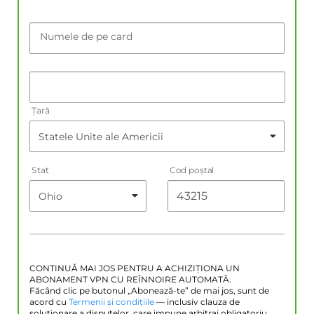
Numele de pe card
Țară
Stat
Cod poştal
CONTINUĂ MAI JOS PENTRU A ACHIZIȚIONA UN
ABONAMENT VPN CU REÎNNOIRE AUTOMATĂ.
Făcând clic pe butonul „Abonează-te” de mai jos, sunt de
acord cu
Termenii și condițiile
— inclusiv clauza de
soluționare a disputelor, care impune arbitraj obligatoriu