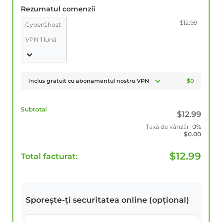
Rezumatul comenzii
$12.99
CyberGhost
VPN 1 lună
Inclus gratuit cu abonamentul nostru VPN
$0
Subtotal
$
12.99
Taxă de vânzări
0%
$
0.00
$
12.99
Total facturat:
Sporește-ți securitatea online (opțional)