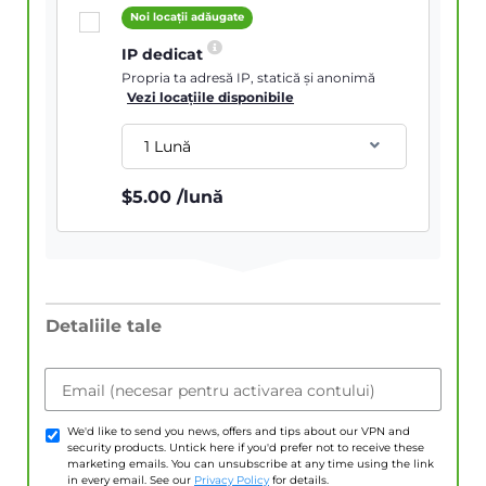
Noi locații adăugate
IP dedicat
Propria ta adresă IP, statică și anonimă
Vezi locațiile disponibile
1 Lună
$
5.00
/lună
Detaliile tale
Email (necesar pentru activarea contului)
We'd like to send you news, offers and tips about our VPN and
security products. Untick here if you'd prefer not to receive these
marketing emails. You can unsubscribe at any time using the link
in every email. See our
Privacy Policy
for details.