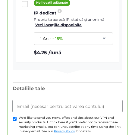
Noi locații adăugate
IP dedicat
Propria ta adresă IP, statică și anonimă
Vezi locațiile disponibile
1 An
-
-
15
%
$
4.25
/lună
Detaliile tale
Email (necesar pentru activarea contului)
We'd like to send you news, offers and tips about our VPN and
security products. Untick here if you'd prefer not to receive these
marketing emails. You can unsubscribe at any time using the link
in every email. See our
Privacy Policy
for details.