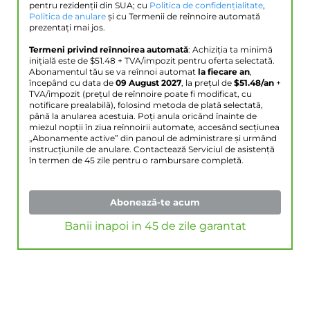
pentru rezidenții din SUA; cu
Politica de confidențialitate
,
Politica de anulare
și cu Termenii de reînnoire automată
prezentați mai jos.
Termeni privind reînnoirea automată
: Achiziția ta minimă
inițială este de $
51.48
+ TVA/impozit pentru oferta selectată.
Abonamentul tău se va reînnoi automat
la fiecare an
,
începând cu data de
09 August 2027
, la prețul de
$
51.48
/an
+
TVA/impozit (prețul de reînnoire poate fi modificat, cu
notificare prealabilă), folosind metoda de plată selectată,
până la anularea acestuia. Poți anula oricând înainte de
miezul nopții în ziua reînnoirii automate, accesând secțiunea
„Abonamente active” din panoul de administrare și urmând
instrucțiunile de anulare. Contactează Serviciul de asistență
în termen de 45 zile pentru o rambursare completă.
Abonează-te acum
Banii inapoi in 45 de zile garantat