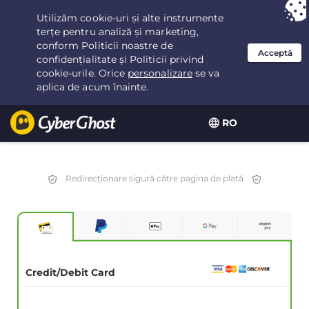
Ai ales:
Cea mai bună ofertă
pentru 3.3333333333333ani la $
2.23
/lună
RO
Redirecționare sigură către pagina de plată
Credit/Debit Card