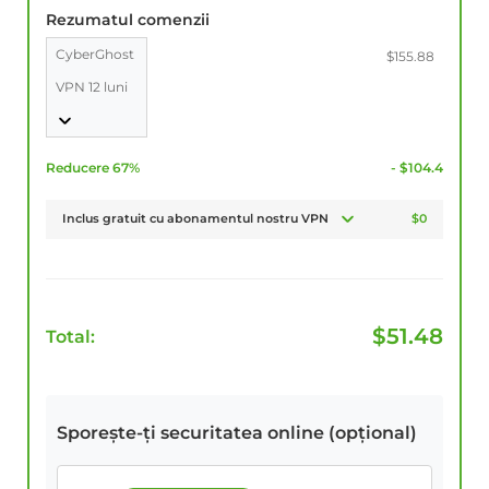
Rezumatul comenzii
CyberGhost
$155.88
VPN 12 luni
Reducere 67%
- $104.4
Inclus gratuit cu abonamentul nostru VPN
$0
$
51.48
Total:
Sporește-ți securitatea online (opțional)