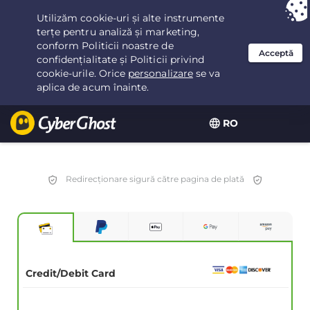
Ai ales:
Cea mai bună ofertă
pentru 3.3333333333333ani la $
2.23
/lună
RO
Redirecționare sigură către pagina de plată
Credit/Debit Card