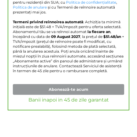
pentru rezidenții din SUA; cu
Politica de confidențialitate
,
Politica de anulare
și cu Termenii de reînnoire automată
prezentați mai jos.
Termeni privind reînnoirea automată
: Achiziția ta minimă
inițială este de $
51.48
+ TVA/impozit pentru oferta selectată.
Abonamentul tău se va reînnoi automat
la fiecare an
,
începând cu data de
09 August 2027
, la prețul de
$
51.48
/an
+
TVA/impozit (prețul de reînnoire poate fi modificat, cu
notificare prealabilă), folosind metoda de plată selectată,
până la anularea acestuia. Poți anula oricând înainte de
miezul nopții în ziua reînnoirii automate, accesând secțiunea
„Abonamente active” din panoul de administrare și urmând
instrucțiunile de anulare. Contactează Serviciul de asistență
în termen de 45 zile pentru o rambursare completă.
Abonează-te acum
Banii inapoi in 45 de zile garantat