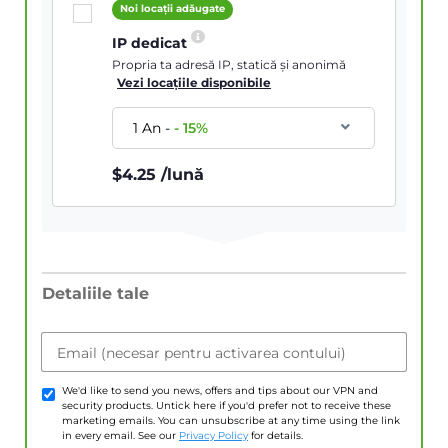
Noi locații adăugate
IP dedicat
Propria ta adresă IP, statică și anonimă
Vezi locațiile disponibile
1 An
-
-
15
%
$
4.25
/lună
Detaliile tale
Email (necesar pentru activarea contului)
We'd like to send you news, offers and tips about our VPN and
security products. Untick here if you'd prefer not to receive these
marketing emails. You can unsubscribe at any time using the link
in every email. See our
Privacy Policy
for details.