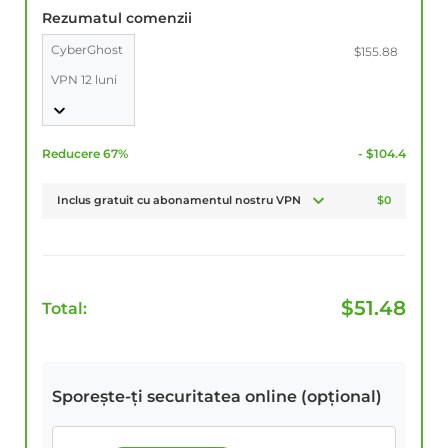
Rezumatul comenzii
CyberGhost
$155.88
VPN 12 luni
Reducere 67%
- $104.4
Inclus gratuit cu abonamentul nostru VPN
$0
$
51.48
Total:
Sporește-ți securitatea online (opțional)