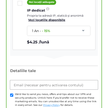
Noi locații adăugate
IP dedicat
Propria ta adresă IP, statică și anonimă
Vezi locațiile disponibile
1 An
-
-
15
%
$
4.25
/lună
Detaliile tale
Email (necesar pentru activarea contului)
We'd like to send you news, offers and tips about our VPN and
security products. Untick here if you'd prefer not to receive these
marketing emails. You can unsubscribe at any time using the link
in every email. See our
Privacy Policy
for details.