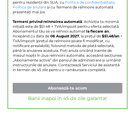
pentru rezidenții din SUA; cu
Politica de confidențialitate
,
Politica de anulare
și cu Termenii de reînnoire automată
prezentați mai jos.
Termeni privind reînnoirea automată
: Achiziția ta minimă
inițială este de $
51.48
+ TVA/impozit pentru oferta selectată.
Abonamentul tău se va reînnoi automat
la fiecare an
,
începând cu data de
06 August 2027
, la prețul de
$
51.48
/an
+
TVA/impozit (prețul de reînnoire poate fi modificat, cu
notificare prealabilă), folosind metoda de plată selectată,
până la anularea acestuia. Poți anula oricând înainte de
miezul nopții în ziua reînnoirii automate, accesând secțiunea
„Abonamente active” din panoul de administrare și urmând
instrucțiunile de anulare. Contactează Serviciul de asistență
în termen de 45 zile pentru o rambursare completă.
Abonează-te acum
Banii inapoi in 45 de zile garantat