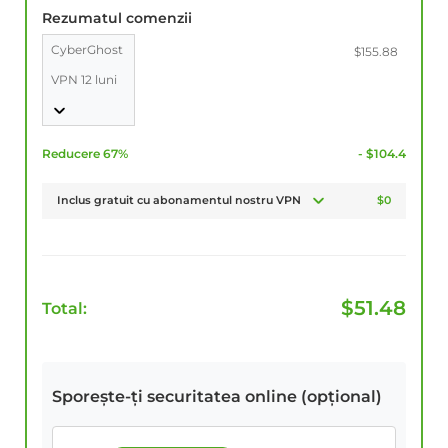
Rezumatul comenzii
CyberGhost
$155.88
VPN 12 luni
Reducere 67%
- $104.4
Inclus gratuit cu abonamentul nostru VPN
$0
$
51.48
Total:
Sporește-ți securitatea online (opțional)