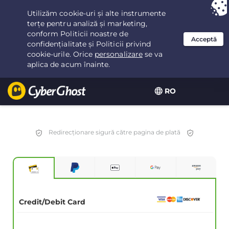
Ai ales:
Cea mai bună ofertă
pentru 3.3333333333333ani la $
2.23
/lună
RO
Redirecționare sigură către pagina de plată
Credit/Debit Card