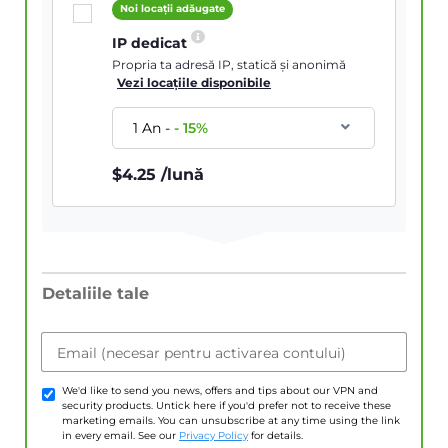
Noi locații adăugate
IP dedicat
Propria ta adresă IP, statică și anonimă
Vezi locațiile disponibile
1 An
-
-
15
%
$
4.25
/lună
Detaliile tale
Email (necesar pentru activarea contului)
We'd like to send you news, offers and tips about our VPN and
security products. Untick here if you'd prefer not to receive these
marketing emails. You can unsubscribe at any time using the link
in every email. See our
Privacy Policy
for details.