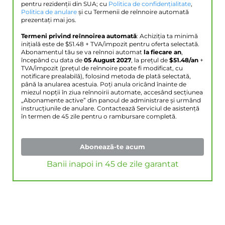
pentru rezidenții din SUA; cu
Politica de confidențialitate
,
Politica de anulare
și cu Termenii de reînnoire automată
prezentați mai jos.
Termeni privind reînnoirea automată
: Achiziția ta minimă
inițială este de $
51.48
+ TVA/impozit pentru oferta selectată.
Abonamentul tău se va reînnoi automat
la fiecare an
,
începând cu data de
05 August 2027
, la prețul de
$
51.48
/an
+
TVA/impozit (prețul de reînnoire poate fi modificat, cu
notificare prealabilă), folosind metoda de plată selectată,
până la anularea acestuia. Poți anula oricând înainte de
miezul nopții în ziua reînnoirii automate, accesând secțiunea
„Abonamente active” din panoul de administrare și urmând
instrucțiunile de anulare. Contactează Serviciul de asistență
în termen de 45 zile pentru o rambursare completă.
Abonează-te acum
Banii inapoi in 45 de zile garantat