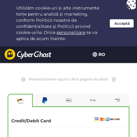
Ai ales:
Cea mai bună ofertă
pentru 3.3333333333333ani la $
2.23
/lună
RO
Redirecționare sigură către pagina de plată
Credit/Debit Card