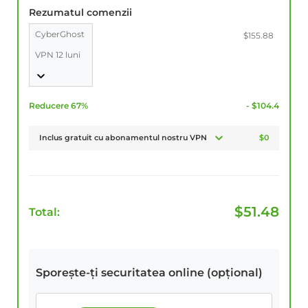
Rezumatul comenzii
CyberGhost
$155.88
VPN 12 luni
Reducere 67%
- $104.4
Inclus gratuit cu abonamentul nostru VPN
$0
$
51.48
Total:
Sporește-ți securitatea online (opțional)