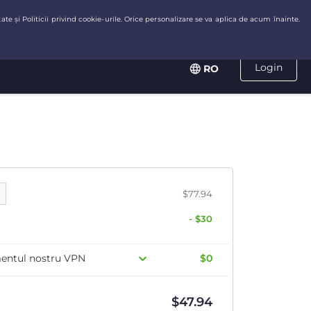
Login
RO
$77.94
- $30
mentul nostru VPN
$0
$
47.94