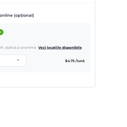
online (opțional)
e
IP, statică și anonimă
Vezi locațiile disponibile
$
4.75
/lună