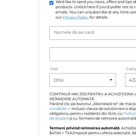
We'd like to send you news, offers and tips
products. Untick here if you'd prefer not to
emails. You can unsubscribe at any time usin
our
Privacy Policy
for details.
Numele de pe card
Stat
Cod p
CONTINUĂ MAI JOS PENTRU A ACHIZIȚIONA
REÎNNOIRE AUTOMATĂ.
Făcând clic pe butonul „Abonează-te” de mai jo
condițiile
— inclusiv clauza de soluționare a disp
obligatoriu pentru rezidenții din SUA; cu
Politic
de anulare
și cu Termenii de reînnoire automată 
Termeni privind reînnoirea automată
: Achiziț
$
47.94
+ TVA/impozit pentru oferta selectată. A