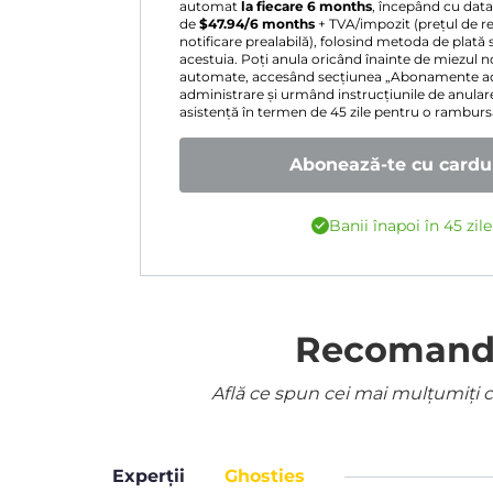
automat
la fiecare 6 months
, începând cu dat
de
$
47.94
/6 months
+ TVA/impozit (prețul de re
notificare prealabilă), folosind metoda de plată 
acestuia. Poți anula oricând înainte de miezul nop
automate, accesând secțiunea „Abonamente act
administrare și urmând instrucțiunile de anular
asistență în termen de 45 zile pentru o rambur
Abonează-te cu cardul
Banii înapoi în 45 zil
Recomandat
Află ce spun cei mai mulțumiți cl
Experții
Ghosties