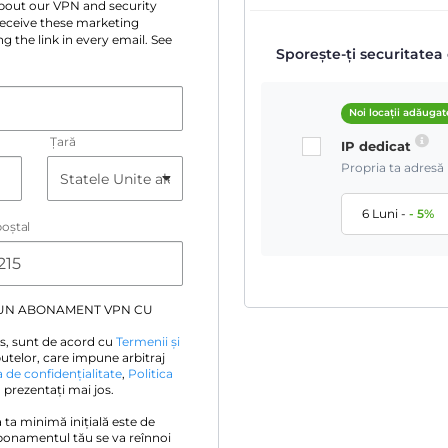
 about our VPN and security
 receive these marketing
g the link in every email. See
Sporește-ți securitatea 
Noi locații adăugat
Țară
IP dedicat
Propria ta adresă 
6 Luni
-
-
5
%
oştal
 UN ABONAMENT VPN CU
s, sunt de acord cu
Termenii și
utelor, care impune arbitraj
a de confidențialitate
,
Politica
prezentați mai jos.
ia ta minimă inițială este de
bonamentul tău se va reînnoi