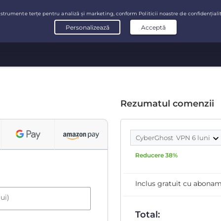
Rezumatul comenzii
CyberGhost VPN 6 luni
Reducere 38%
Inclus gratuit cu abona
ui)
Total: