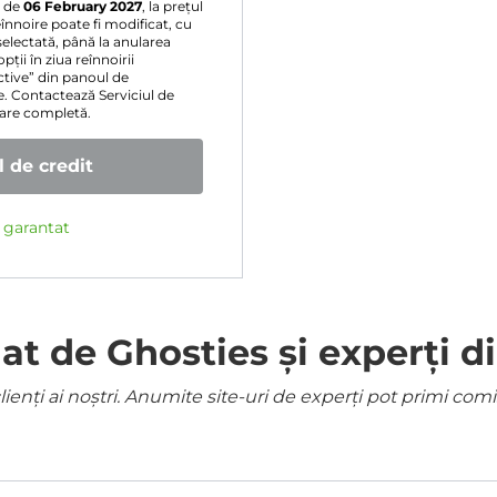
a de
06 February 2027
, la prețul
înnoire poate fi modificat, cu
selectată, până la anularea
ții în ziua reînnoirii
ive” din panoul de
e. Contactează Serviciul de
sare completă.
 de credit
e garantat
 de Ghosties și experți di
ienți ai noștri. Anumite site-uri de experți pot primi co