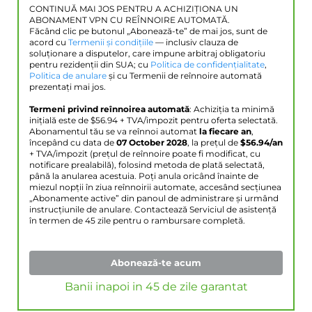
CONTINUĂ MAI JOS PENTRU A ACHIZIȚIONA UN
ABONAMENT VPN CU REÎNNOIRE AUTOMATĂ.
Făcând clic pe butonul „Abonează-te” de mai jos, sunt de
acord cu
Termenii și condițiile
— inclusiv clauza de
soluționare a disputelor, care impune arbitraj obligatoriu
pentru rezidenții din SUA; cu
Politica de confidențialitate
,
Politica de anulare
și cu Termenii de reînnoire automată
prezentați mai jos.
Termeni privind reînnoirea automată
: Achiziția ta minimă
inițială este de $
56.94
+ TVA/impozit pentru oferta selectată.
Abonamentul tău se va reînnoi automat
la fiecare an
,
începând cu data de
07 October 2028
, la prețul de
$
56.94
/an
+ TVA/impozit (prețul de reînnoire poate fi modificat, cu
notificare prealabilă), folosind metoda de plată selectată,
până la anularea acestuia. Poți anula oricând înainte de
miezul nopții în ziua reînnoirii automate, accesând secțiunea
„Abonamente active” din panoul de administrare și urmând
instrucțiunile de anulare. Contactează Serviciul de asistență
în termen de 45 zile pentru o rambursare completă.
Abonează-te acum
Banii inapoi in 45 de zile garantat