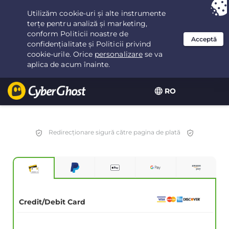
Ai ales:
Cea mai bună ofertă
pentru 2.1666666666667ani la $
2.19
/lună
RO
Redirecționare sigură către pagina de plată
Credit/Debit Card