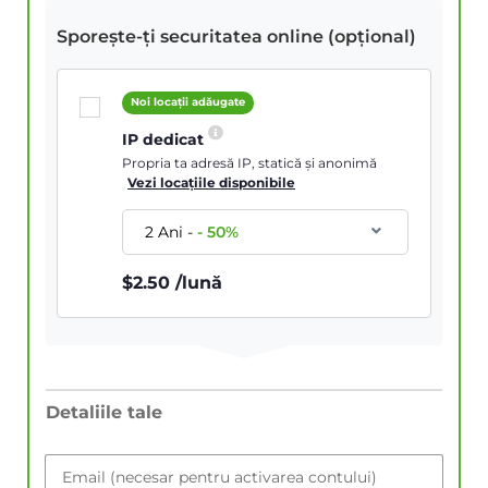
Sporește-ți securitatea online (opțional)
Noi locații adăugate
IP dedicat
Propria ta adresă IP, statică și anonimă
Vezi locațiile disponibile
2 Ani
-
-
50
%
$
2.50
/lună
Detaliile tale
Email (necesar pentru activarea contului)