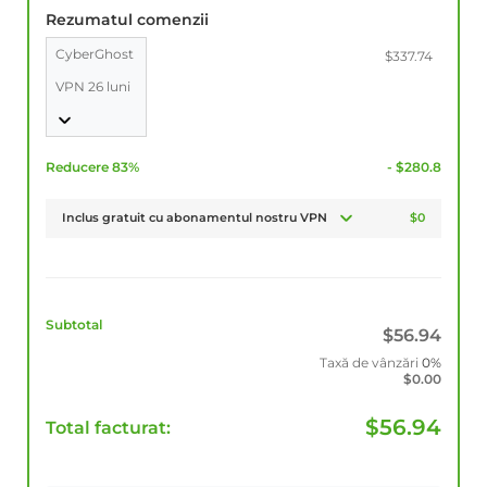
Rezumatul comenzii
CyberGhost
$337.74
VPN 26 luni
Reducere 83%
- $280.8
Inclus gratuit cu abonamentul nostru VPN
$0
Subtotal
$
56.94
Taxă de vânzări
0%
$
0.00
$
56.94
Total facturat: