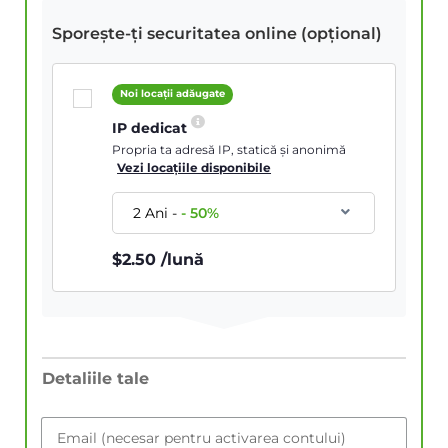
Sporește-ți securitatea online (opțional)
Noi locații adăugate
IP dedicat
Propria ta adresă IP, statică și anonimă
Vezi locațiile disponibile
2 Ani
-
-
50
%
$
2.50
/lună
Detaliile tale
Email (necesar pentru activarea contului)