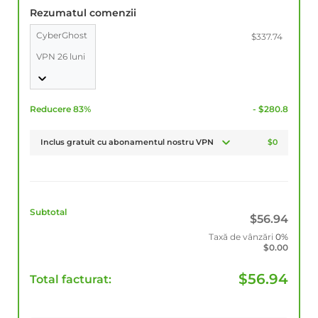
Rezumatul comenzii
CyberGhost
$337.74
VPN 26 luni
Reducere 83%
- $280.8
Inclus gratuit cu abonamentul nostru VPN
$0
Subtotal
$
56.94
Taxă de vânzări
0%
$
0.00
$
56.94
Total facturat: