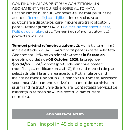
CONTINUĂ MAI JOS PENTRU A ACHIZIȚIONA UN
ABONAMENT VPN CU REÎNNOIRE AUTOMATĂ.
Făcând clic pe butonul „Abonează-te” de mai jos, sunt de
acord cu
Termenii și condițiile
— inclusiv clauza de
soluționare a disputelor, care impune arbitraj obligatoriu
pentru rezidenții din SUA; cu
Politica de confidențialitate
,
Politica de anulare
și cu Termenii de reînnoire automată
prezentați mai jos.
Termeni privind reînnoirea automată
: Achiziția ta minimă
inițială este de $
56.94
+ TVA/impozit pentru oferta selectată.
Abonamentul tău se va reînnoi automat
la fiecare an
,
începând cu data de
08 October 2028
, la prețul de
$
56.94
/an
+ TVA/impozit (prețul de reînnoire poate fi
modificat, cu notificare prealabilă), folosind metoda de plată
selectată, până la anularea acestuia. Poți anula oricând
înainte de miezul nopții în ziua reînnoirii automate, accesând
secțiunea „Abonamente active” din panoul de administrare
și urmând instrucțiunile de anulare. Contactează Serviciul de
asistență în termen de 45 zile pentru o rambursare
completă.
Abonează-te acum
Banii inapoi in 45 de zile garantat