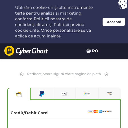
Ai ales:
Cea mai bună ofertă
pentru 2.1666666666667ani la $
2.19
/lună
RO
Redirecționare sigură către pagina de plată
Credit/Debit Card