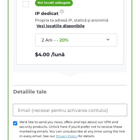
Noi locații adăugate
IP dedicat
Propria ta adresă IP, statică și anonimă
Vezi locațiile disponibile
2 Ani
-
-
20
%
$
4.00
/lună
Detaliile tale
Email (necesar pentru activarea contului)
We'd like to send you news, offers and tips about our VPN and
security products. Untick here if you'd prefer not to receive these
marketing emails. You can unsubscribe at any time using the link
in every email. See our
Privacy Policy
for details.