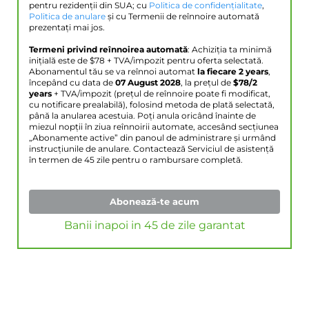
pentru rezidenții din SUA; cu
Politica de confidențialitate
,
Politica de anulare
și cu Termenii de reînnoire automată
prezentați mai jos.
Termeni privind reînnoirea automată
: Achiziția ta minimă
inițială este de $
78
+ TVA/impozit pentru oferta selectată.
Abonamentul tău se va reînnoi automat
la fiecare 2 years
,
începând cu data de
07 August 2028
, la prețul de
$
78
/2
years
+ TVA/impozit (prețul de reînnoire poate fi modificat,
cu notificare prealabilă), folosind metoda de plată selectată,
până la anularea acestuia. Poți anula oricând înainte de
miezul nopții în ziua reînnoirii automate, accesând secțiunea
„Abonamente active” din panoul de administrare și urmând
instrucțiunile de anulare. Contactează Serviciul de asistență
în termen de 45 zile pentru o rambursare completă.
Abonează-te acum
Banii inapoi in 45 de zile garantat