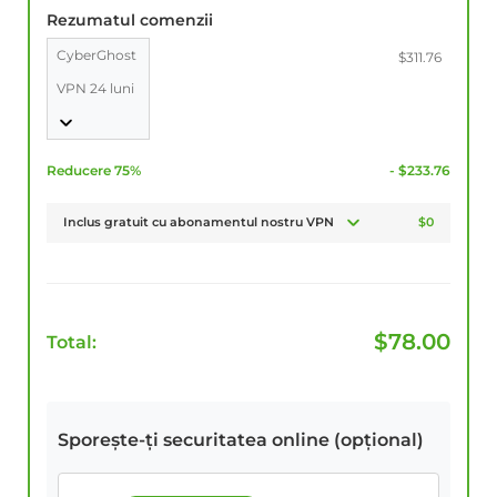
Rezumatul comenzii
CyberGhost
$311.76
VPN 24 luni
Reducere 75%
- $233.76
Inclus gratuit cu abonamentul nostru VPN
$0
$
78.00
Total:
Sporește-ți securitatea online (opțional)