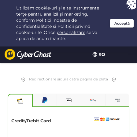
Ai ales:
Cea mai bună ofertă
pentru 3.3333333333333ani la $
2.23
/lună
RO
Redirecționare sigură către pagina de plată
Credit/Debit Card