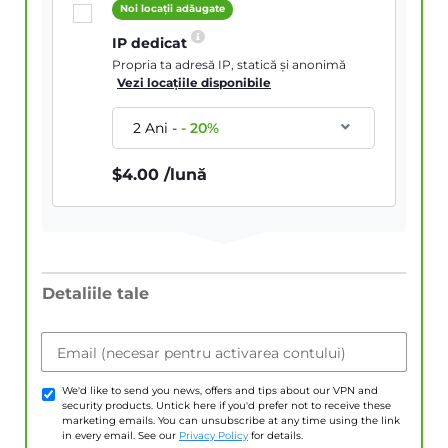
Noi locații adăugate
IP dedicat
Propria ta adresă IP, statică și anonimă
Vezi locațiile disponibile
2 Ani
-
-
20
%
$
4.00
/lună
Detaliile tale
Email (necesar pentru activarea contului)
We'd like to send you news, offers and tips about our VPN and
security products. Untick here if you'd prefer not to receive these
marketing emails. You can unsubscribe at any time using the link
in every email. See our
Privacy Policy
for details.