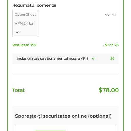
Rezumatul comenzii
CyberGhost
$311.76
VPN 24 luni
Reducere 75%
- $233.76
Inclus gratuit cu abonamentul nostru VPN
$0
$
78.00
Total:
Sporește-ți securitatea online (opțional)