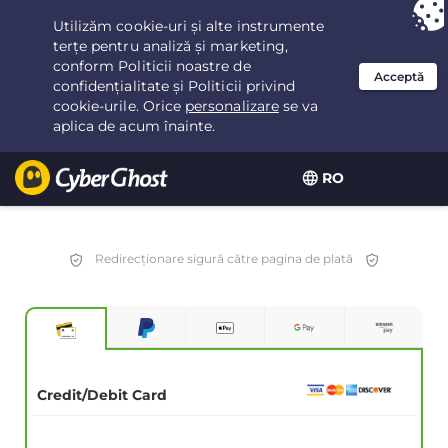
Ai ales:
Cea mai bună ofertă
pentru 3.3333333333333ani la $
2.23
/lună
RO
Redirecționare sigură către pagina de plată
Credit/Debit Card