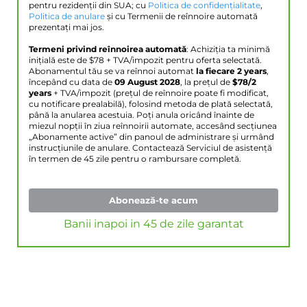
pentru rezidenții din SUA; cu
Politica de confidențialitate
,
Politica de anulare
și cu Termenii de reînnoire automată
prezentați mai jos.
Termeni privind reînnoirea automată
: Achiziția ta minimă
inițială este de $
78
+ TVA/impozit pentru oferta selectată.
Abonamentul tău se va reînnoi automat
la fiecare 2 years
,
începând cu data de
09 August 2028
, la prețul de
$
78
/2
years
+ TVA/impozit (prețul de reînnoire poate fi modificat,
cu notificare prealabilă), folosind metoda de plată selectată,
până la anularea acestuia. Poți anula oricând înainte de
miezul nopții în ziua reînnoirii automate, accesând secțiunea
„Abonamente active” din panoul de administrare și urmând
instrucțiunile de anulare. Contactează Serviciul de asistență
în termen de 45 zile pentru o rambursare completă.
Abonează-te acum
Banii inapoi in 45 de zile garantat