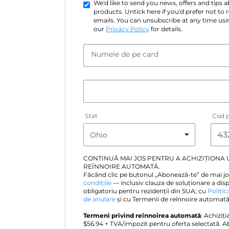
We'd like to send you news, offers and tips
products. Untick here if you'd prefer not to
emails. You can unsubscribe at any time usin
our
Privacy Policy
for details.
Numele de pe card
Stat
Cod p
CONTINUĂ MAI JOS PENTRU A ACHIZIȚIONA
REÎNNOIRE AUTOMATĂ.
Făcând clic pe butonul „Abonează-te” de mai jo
condițiile
— inclusiv clauza de soluționare a disp
obligatoriu pentru rezidenții din SUA; cu
Politic
de anulare
și cu Termenii de reînnoire automată 
Termeni privind reînnoirea automată
: Achiziț
$
56.94
+ TVA/impozit pentru oferta selectată. A