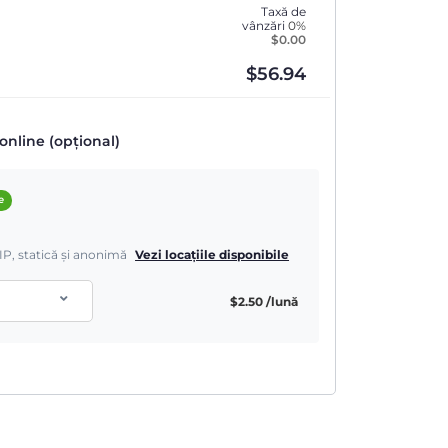
Taxă de
vânzări
0%
$
0.00
$
56.94
online (opțional)
e
IP, statică și anonimă
Vezi locațiile disponibile
$
2.50
/lună