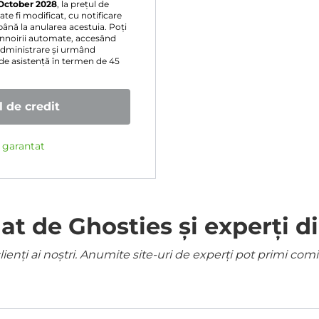
October 2028
, la prețul de
te fi modificat, cu notificare
până la anularea acestuia. Poți
eînnoirii automate, accesând
administrare și urmând
 de asistență în termen de 45
 de credit
e garantat
 de Ghosties și experți di
ienți ai noștri. Anumite site-uri de experți pot primi co