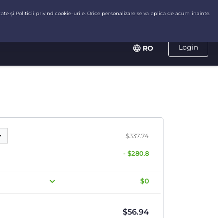
Login
RO
$337.74
- $280.8
$0
$
56.94