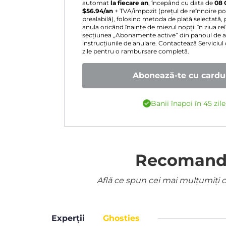
automat
la fiecare an
, începând cu data de
08 
$
56.94
/an
+ TVA/impozit (prețul de reînnoire poa
prealabilă), folosind metoda de plată selectată, 
anula oricând înainte de miezul nopții în ziua r
secțiunea „Abonamente active” din panoul de 
instrucțiunile de anulare. Contactează Serviciul
zile pentru o rambursare completă.
Abonează-te cu cardul
Banii înapoi în 45 zil
Recomandat
Află ce spun cei mai mulțumiți cl
Experții
Ghosties