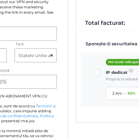
 about our VPN and security
 receive these marketing
g the link in every email. See
Total facturat:
Sporește-ți securitatea 
Țară
Noi locații adăugat
oştal
IP dedicat
Propria ta adresă 
2 Ani
-
-
50
%
 UN ABONAMENT VPN CU
s, sunt de acord cu
Termenii și
utelor, care impune arbitraj
a de confidențialitate
,
Politica
prezentați mai jos.
ia ta minimă inițială este de
bonamentul tău se va reînnoi