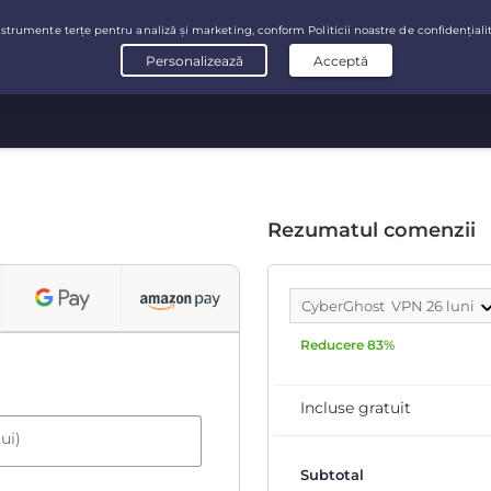
Rezumatul comenzii
CyberGhost VPN 26 luni
Reducere 83%
Incluse gratuit
ui)
Subtotal