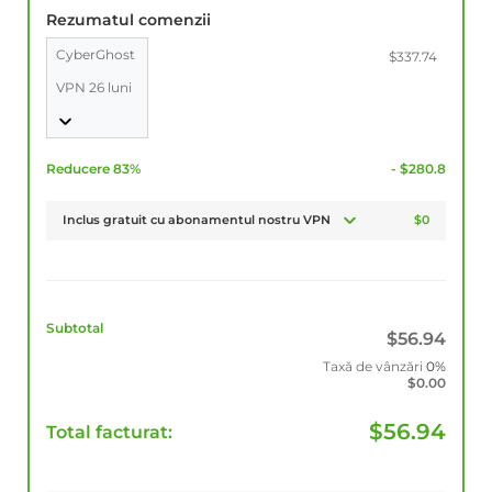
Rezumatul comenzii
CyberGhost
$337.74
VPN 26 luni
Reducere 83%
- $280.8
Inclus gratuit cu abonamentul nostru VPN
$0
Subtotal
$
56.94
Taxă de vânzări
0%
$
0.00
$
56.94
Total facturat: