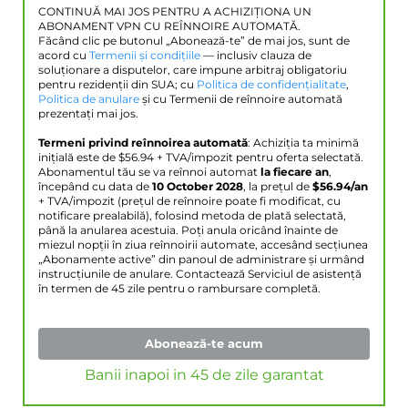
CONTINUĂ MAI JOS PENTRU A ACHIZIȚIONA UN
ABONAMENT VPN CU REÎNNOIRE AUTOMATĂ.
Făcând clic pe butonul „Abonează-te” de mai jos, sunt de
acord cu
Termenii și condițiile
— inclusiv clauza de
soluționare a disputelor, care impune arbitraj obligatoriu
pentru rezidenții din SUA; cu
Politica de confidențialitate
,
Politica de anulare
și cu Termenii de reînnoire automată
prezentați mai jos.
Termeni privind reînnoirea automată
: Achiziția ta minimă
inițială este de $
56.94
+ TVA/impozit pentru oferta selectată.
Abonamentul tău se va reînnoi automat
la fiecare an
,
începând cu data de
10 October 2028
, la prețul de
$
56.94
/an
+ TVA/impozit (prețul de reînnoire poate fi modificat, cu
notificare prealabilă), folosind metoda de plată selectată,
până la anularea acestuia. Poți anula oricând înainte de
miezul nopții în ziua reînnoirii automate, accesând secțiunea
„Abonamente active” din panoul de administrare și urmând
instrucțiunile de anulare. Contactează Serviciul de asistență
în termen de 45 zile pentru o rambursare completă.
Abonează-te acum
Banii inapoi in 45 de zile garantat