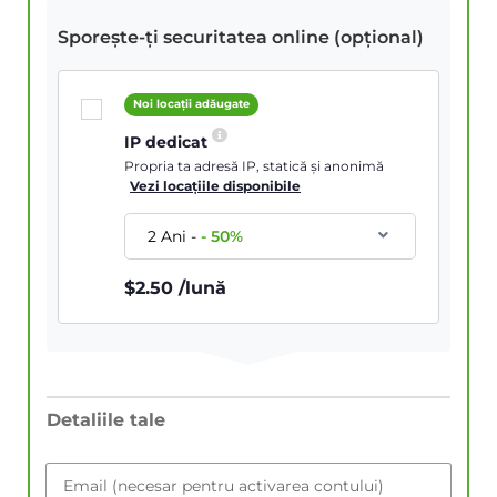
Sporește-ți securitatea online (opțional)
Noi locații adăugate
IP dedicat
Propria ta adresă IP, statică și anonimă
Vezi locațiile disponibile
2 Ani
-
-
50
%
$
2.50
/lună
Detaliile tale
Email (necesar pentru activarea contului)