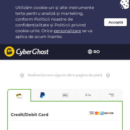
Ai ales:
Cea mai bună ofertă
pentru 2.1666666666667ani la $
2.19
/lună
RO
Redirecționare sigură către pagina de plată
Credit/Debit Card