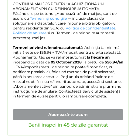
CONTINUĂ MAI JOS PENTRU A ACHIZIȚIONA UN
ABONAMENT VPN CU REÎNNOIRE AUTOMATĂ.
Făcând clic pe butonul „Abonează-te” de mai jos, sunt de
acord cu
Termenii și condițiile
— inclusiv clauza de
soluționare a disputelor, care impune arbitraj obligatoriu
pentru rezidenții din SUA; cu
Politica de confidențialitate
,
Politica de anulare
și cu Termenii de reînnoire automată
prezentați mai jos.
Termeni privind reînnoirea automată
: Achiziția ta minimă
inițială este de $
56.94
+ TVA/impozit pentru oferta selectată.
Abonamentul tău se va reînnoi automat
la fiecare an
,
începând cu data de
05 October 2028
, la prețul de
$
56.94
/an
+ TVA/impozit (prețul de reînnoire poate fi modificat, cu
notificare prealabilă), folosind metoda de plată selectată,
până la anularea acestuia. Poți anula oricând înainte de
miezul nopții în ziua reînnoirii automate, accesând secțiunea
„Abonamente active” din panoul de administrare și urmând
instrucțiunile de anulare. Contactează Serviciul de asistență
în termen de 45 zile pentru o rambursare completă.
Abonează-te acum
Banii inapoi in 45 de zile garantat