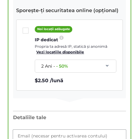
Sporește-ți securitatea online (opțional)
Noi locații adăugate
IP dedicat
Propria ta adresă IP, statică și anonimă
Vezi locațiile disponibile
2 Ani
-
-
50
%
$
2.50
/lună
Detaliile tale
Email (necesar pentru activarea contului)