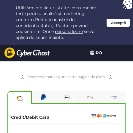
Ai ales:
Cea mai bună ofertă
pentru 2.1666666666667ani la $
2.19
/lună
RO
Redirecționare sigură către pagina de plată
Credit/Debit Card