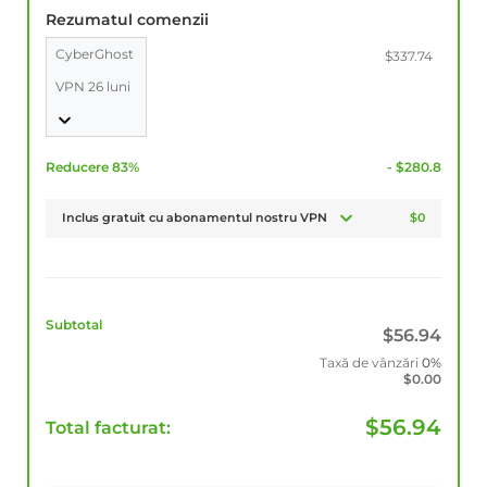
Rezumatul comenzii
CyberGhost
$337.74
VPN 26 luni
Reducere 83%
- $280.8
Inclus gratuit cu abonamentul nostru VPN
$0
Subtotal
$
56.94
Taxă de vânzări
0%
$
0.00
$
56.94
Total facturat: