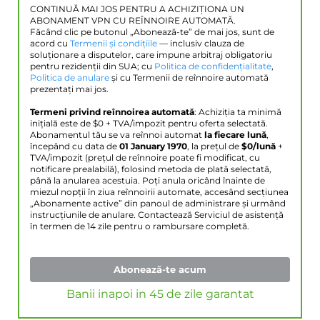
CONTINUĂ MAI JOS PENTRU A ACHIZIȚIONA UN
ABONAMENT VPN CU REÎNNOIRE AUTOMATĂ.
Făcând clic pe butonul „Abonează-te” de mai jos, sunt de
acord cu
Termenii și condițiile
— inclusiv clauza de
soluționare a disputelor, care impune arbitraj obligatoriu
pentru rezidenții din SUA; cu
Politica de confidențialitate
,
Politica de anulare
și cu Termenii de reînnoire automată
prezentați mai jos.
Termeni privind reînnoirea automată
: Achiziția ta minimă
inițială este de $
0
+ TVA/impozit pentru oferta selectată.
Abonamentul tău se va reînnoi automat
la fiecare lună
,
începând cu data de
01 January 1970
, la prețul de
$
0
/lună
+
TVA/impozit (prețul de reînnoire poate fi modificat, cu
notificare prealabilă), folosind metoda de plată selectată,
până la anularea acestuia. Poți anula oricând înainte de
miezul nopții în ziua reînnoirii automate, accesând secțiunea
„Abonamente active” din panoul de administrare și urmând
instrucțiunile de anulare. Contactează Serviciul de asistență
în termen de 14 zile pentru o rambursare completă.
Abonează-te acum
Banii inapoi in 45 de zile garantat