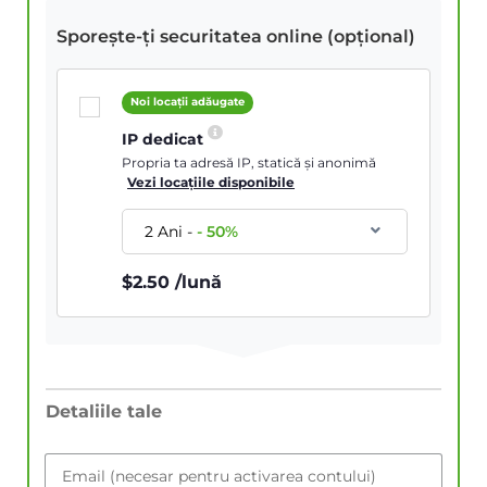
Sporește-ți securitatea online (opțional)
Noi locații adăugate
IP dedicat
Propria ta adresă IP, statică și anonimă
Vezi locațiile disponibile
2 Ani
-
-
50
%
$
2.50
/lună
Detaliile tale
Email (necesar pentru activarea contului)