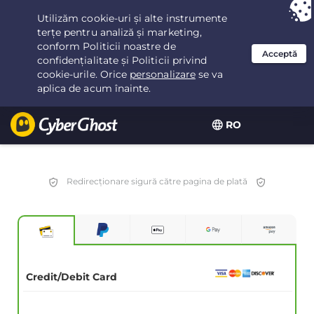
Ai ales:
Cea mai bună ofertă
pentru 2.1666666666667ani la $
2.19
/lună
RO
Redirecționare sigură către pagina de plată
Credit/Debit Card