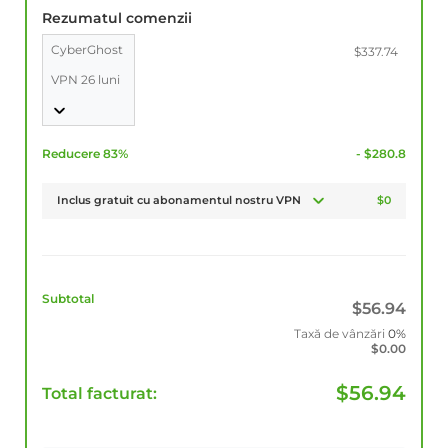
Rezumatul comenzii
CyberGhost
$337.74
VPN 26 luni
Reducere 83%
- $280.8
Inclus gratuit cu abonamentul nostru VPN
$0
Subtotal
$
56.94
Taxă de vânzări
0%
$
0.00
$
56.94
Total facturat: