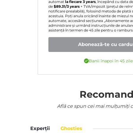
automat
la fiecare 3 years
, începând cu data d
de
$
89.31
/3 years
+ TVA/impozit (prețul de reînn
notificare prealabilă), folosind metoda de plată 
acestuia. Poți anula oricând înainte de miezul nop
automate, accesând secțiunea „Abonamente act
administrare și urmând instrucțiunile de anular
asistență în termen de 45 zile pentru o rambur
Abonează-te cu cardul
Banii înapoi în 45 zil
Recomandat
Află ce spun cei mai mulțumiți cl
Experții
Ghosties