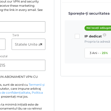
 about our VPN and security
 receive these marketing
g the link in every email. See
Sporește-ți securitatea 
Noi locații adăugat
Țară
IP dedicat
Propria ta adresă 
3 Ani
-
-
25
%
oştal
 UN ABONAMENT VPN CU
s, sunt de acord cu
Termenii și
utelor, care impune arbitraj
a de confidențialitate
,
Politica
prezentați mai jos.
ia ta minimă inițială este de
bonamentul tău se va reînnoi