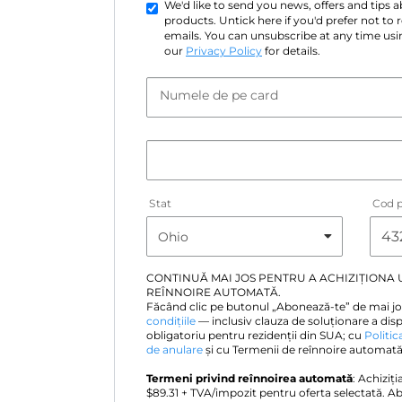
We'd like to send you news, offers and tips
products. Untick here if you'd prefer not to
emails. You can unsubscribe at any time usin
our
Privacy Policy
for details.
Numele de pe card
Stat
Cod p
CONTINUĂ MAI JOS PENTRU A ACHIZIȚIONA
REÎNNOIRE AUTOMATĂ.
Făcând clic pe butonul „Abonează-te” de mai jo
condițiile
— inclusiv clauza de soluționare a disp
obligatoriu pentru rezidenții din SUA; cu
Politic
de anulare
și cu Termenii de reînnoire automată 
Termeni privind reînnoirea automată
: Achiziț
$
89.31
+ TVA/impozit pentru oferta selectată. A