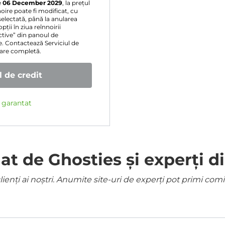
e
06 December 2029
, la prețul
oire poate fi modificat, cu
selectată, până la anularea
ții în ziua reînnoirii
ive” din panoul de
e. Contactează Serviciul de
sare completă.
 de credit
e garantat
 de Ghosties și experți di
ienți ai noștri. Anumite site-uri de experți pot primi co