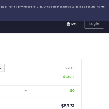
Login
RO
$519.6
- $430.4
$0
$
89.31