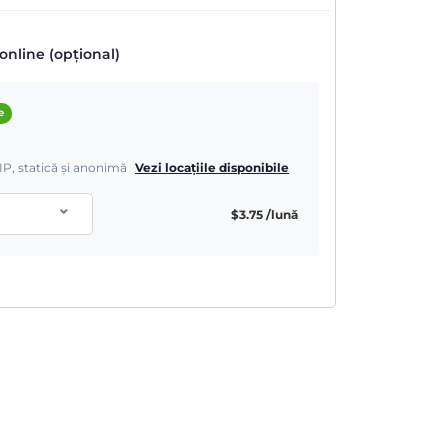
online (opțional)
e
IP, statică și anonimă
Vezi locațiile disponibile
$
3.75
/lună