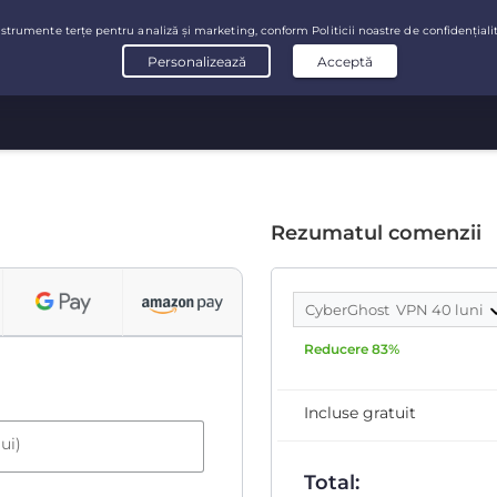
Rezumatul comenzii
CyberGhost VPN 40 luni
Reducere 83%
Incluse gratuit
ui)
Total: