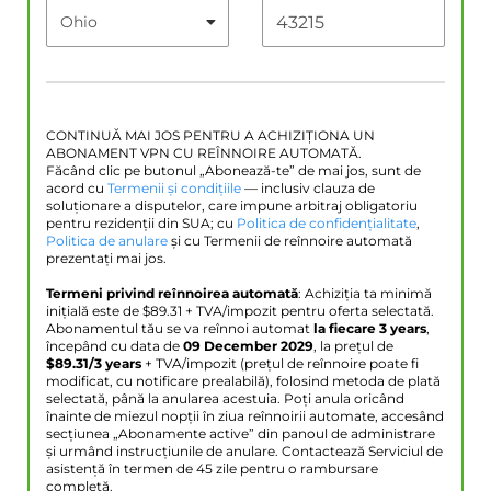
CONTINUĂ MAI JOS PENTRU A ACHIZIȚIONA UN
ABONAMENT VPN CU REÎNNOIRE AUTOMATĂ.
Făcând clic pe butonul „Abonează-te” de mai jos, sunt de
acord cu
Termenii și condițiile
— inclusiv clauza de
soluționare a disputelor, care impune arbitraj obligatoriu
pentru rezidenții din SUA; cu
Politica de confidențialitate
,
Politica de anulare
și cu Termenii de reînnoire automată
prezentați mai jos.
Termeni privind reînnoirea automată
: Achiziția ta minimă
inițială este de $
89.31
+ TVA/impozit pentru oferta selectată.
Abonamentul tău se va reînnoi automat
la fiecare 3 years
,
începând cu data de
09 December 2029
, la prețul de
$
89.31
/3 years
+ TVA/impozit (prețul de reînnoire poate fi
modificat, cu notificare prealabilă), folosind metoda de plată
selectată, până la anularea acestuia. Poți anula oricând
înainte de miezul nopții în ziua reînnoirii automate, accesând
secțiunea „Abonamente active” din panoul de administrare
și urmând instrucțiunile de anulare. Contactează Serviciul de
asistență în termen de 45 zile pentru o rambursare
completă.