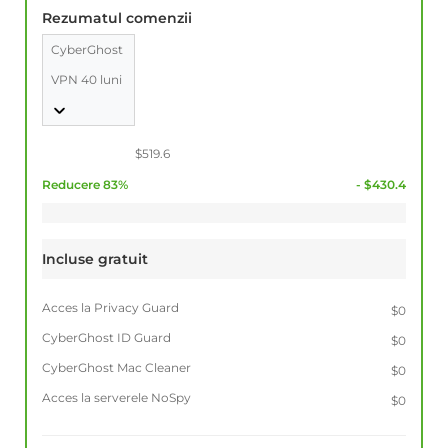
Rezumatul comenzii
CyberGhost
VPN 40 luni
$519.6
Reducere 83%
- $430.4
Incluse gratuit
Acces la Privacy Guard
$0
CyberGhost ID Guard
$0
CyberGhost Mac Cleaner
$0
Acces la serverele NoSpy
$0