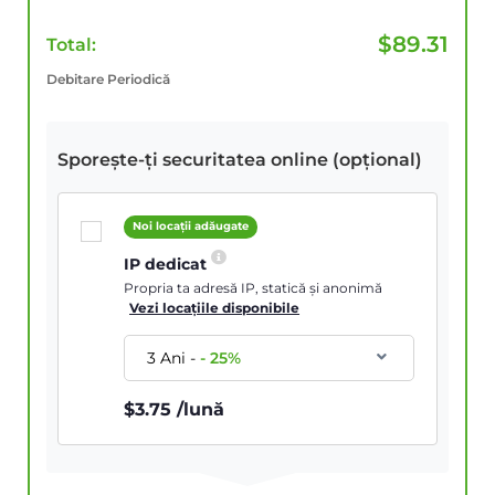
$
89.31
Total:
Debitare Periodică
Sporește-ți securitatea online (opțional)
Noi locații adăugate
IP dedicat
Propria ta adresă IP, statică și anonimă
Vezi locațiile disponibile
3 Ani
-
-
25
%
$
3.75
/lună