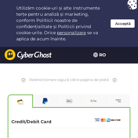
Ai ales:
Cea mai bună ofertă
pentru 3.3333333333333ani la $
2.23
/lună
RO
Redirecționare sigură către pagina de plată
Credit/Debit Card