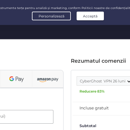
Rezumatul comenzii
CyberGhost VPN 26 luni
Reducere 83%
Incluse gratuit
ui)
Subtotal