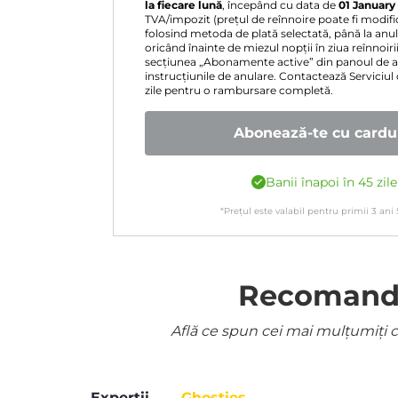
la fiecare lună
, începând cu data de
01 January
TVA/impozit (prețul de reînnoire poate fi modifica
folosind metoda de plată selectată, până la anul
oricând înainte de miezul nopții în ziua reînnoi
secțiunea „Abonamente active” din panoul de 
instrucțiunile de anulare. Contactează Serviciul
zile pentru o rambursare completă.
Abonează-te cu cardul
Banii înapoi în 45 zil
*Prețul este valabil pentru primii
3
ani
Recomandat
Află ce spun cei mai mulțumiți cl
Experții
Ghosties