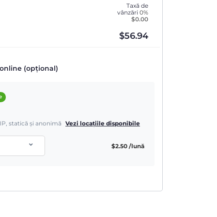
Taxă de
vânzări
0%
$
0.00
$
56.94
online (opțional)
e
IP, statică și anonimă
Vezi locațiile disponibile
$
2.50
/lună