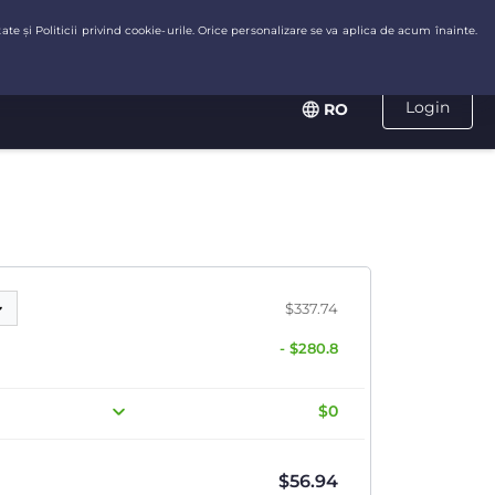
Login
RO
$337.74
- $280.8
$0
$
56.94