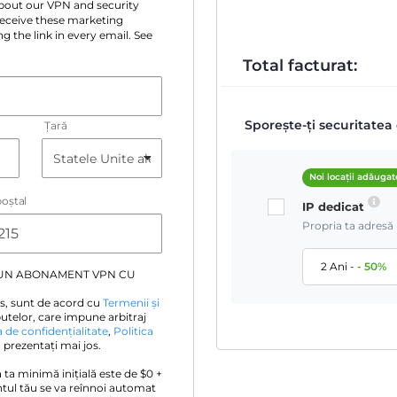
 about our VPN and security
 receive these marketing
g the link in every email. See
Total facturat:
Sporește-ți securitatea 
Țară
Noi locații adăugat
oştal
IP dedicat
Propria ta adresă 
2 Ani
-
-
50
%
 UN ABONAMENT VPN CU
s, sunt de acord cu
Termenii și
utelor, care impune arbitraj
a de confidențialitate
,
Politica
prezentați mai jos.
a ta minimă inițială este de $
0
+
tul tău se va reînnoi automat