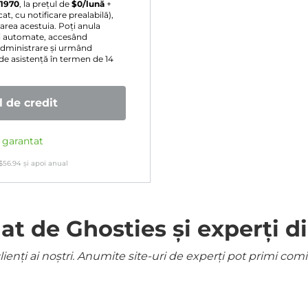
 1970
, la prețul de
$
0
/lună
+
t, cu notificare prealabilă),
area acestuia. Poți anula
rii automate, accesând
administrare și urmând
 de asistență în termen de 14
 de credit
e garantat
$
56.94
și apoi anual
 de Ghosties și experți di
ienți ai noștri. Anumite site-uri de experți pot primi co