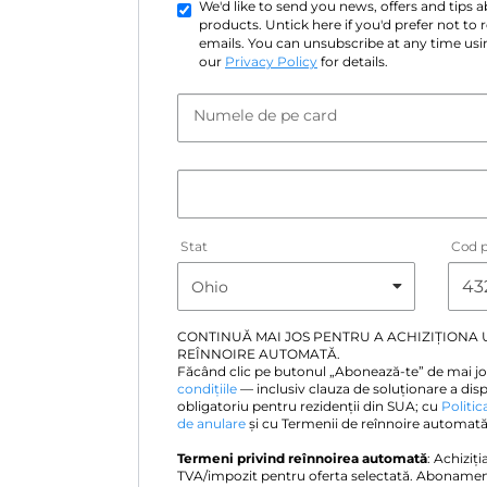
We'd like to send you news, offers and tips
products. Untick here if you'd prefer not to
emails. You can unsubscribe at any time usin
our
Privacy Policy
for details.
Numele de pe card
Stat
Cod p
CONTINUĂ MAI JOS PENTRU A ACHIZIȚIONA
REÎNNOIRE AUTOMATĂ.
Făcând clic pe butonul „Abonează-te” de mai jo
condițiile
— inclusiv clauza de soluționare a disp
obligatoriu pentru rezidenții din SUA; cu
Politic
de anulare
și cu Termenii de reînnoire automată 
Termeni privind reînnoirea automată
: Achiziți
TVA/impozit pentru oferta selectată. Abonamen