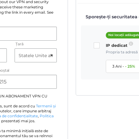
 about our VPN and security
 receive these marketing
g the link in every email. See
Sporește-ți securitatea 
Noi locații adăugat
Țară
IP dedicat
Propria ta adresă 
3 Ani
-
-
25
%
oştal
 UN ABONAMENT VPN CU
s, sunt de acord cu
Termenii și
utelor, care impune arbitraj
a de confidențialitate
,
Politica
prezentați mai jos.
ia ta minimă inițială este de
bonamentul tău se va reînnoi