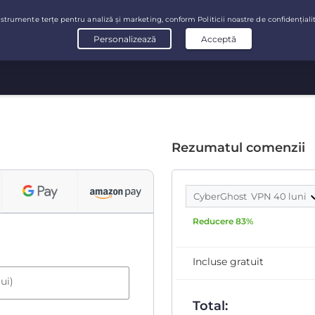
Rezumatul comenzii
CyberGhost VPN 40 luni
Reducere 83%
Incluse gratuit
ui)
Total: