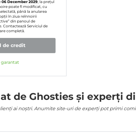
e
06 December 2029
, la prețul
oire poate fi modificat, cu
selectată, până la anularea
ții în ziua reînnoirii
ive” din panoul de
e. Contactează Serviciul de
sare completă.
 de credit
e garantat
 de Ghosties și experți di
ienți ai noștri. Anumite site-uri de experți pot primi co