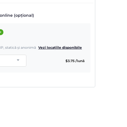
online (opțional)
e
IP, statică și anonimă
Vezi locațiile disponibile
$
3.75
/lună