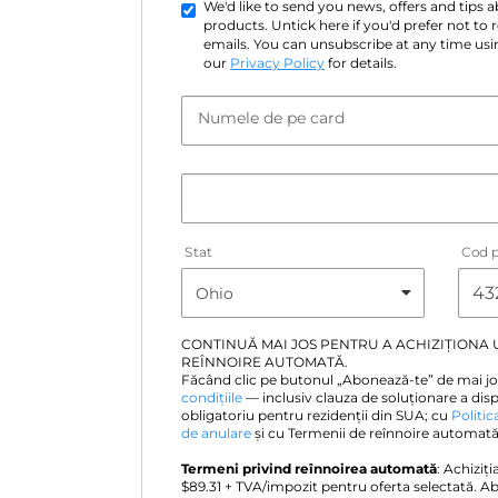
We'd like to send you news, offers and tips
products. Untick here if you'd prefer not to
emails. You can unsubscribe at any time usin
our
Privacy Policy
for details.
Numele de pe card
Stat
Cod p
CONTINUĂ MAI JOS PENTRU A ACHIZIȚIONA
REÎNNOIRE AUTOMATĂ.
Făcând clic pe butonul „Abonează-te” de mai jo
condițiile
— inclusiv clauza de soluționare a disp
obligatoriu pentru rezidenții din SUA; cu
Politic
de anulare
și cu Termenii de reînnoire automată 
Termeni privind reînnoirea automată
: Achiziț
$
89.31
+ TVA/impozit pentru oferta selectată. A