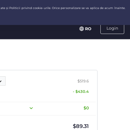
Login
RO
$519.6
- $430.4
$0
$
89.31