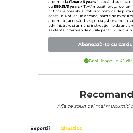
automat
la fiecare 3 years
, începând cu data d
de
$
89.31
/3 years
+ TVA/impozit (prețul de reînn
notificare prealabilă), folosind metoda de plată 
acestuia. Poți anula oricând înainte de miezul nop
automate, accesând secțiunea „Abonamente act
administrare și urmând instrucțiunile de anular
asistență în termen de 45 zile pentru o rambur
Abonează-te cu cardul
Banii înapoi în 45 zil
Recomandat
Află ce spun cei mai mulțumiți cl
Experții
Ghosties