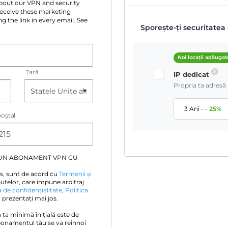
 about our VPN and security
 receive these marketing
g the link in every email. See
Sporește-ți securitatea 
Noi locații adăugat
Țară
IP dedicat
Propria ta adresă 
3 Ani
-
-
25
%
oştal
 UN ABONAMENT VPN CU
s, sunt de acord cu
Termenii și
utelor, care impune arbitraj
a de confidențialitate
,
Politica
prezentați mai jos.
ia ta minimă inițială este de
bonamentul tău se va reînnoi