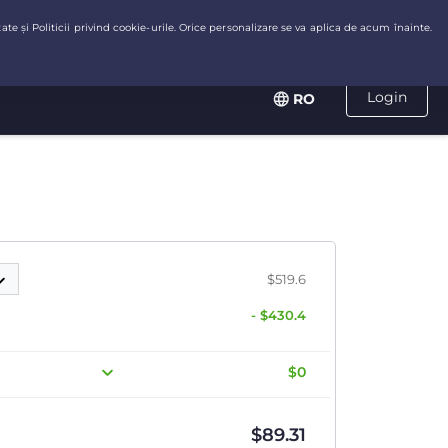
Login
RO
$519.6
- $430.4
$0
$
89.31