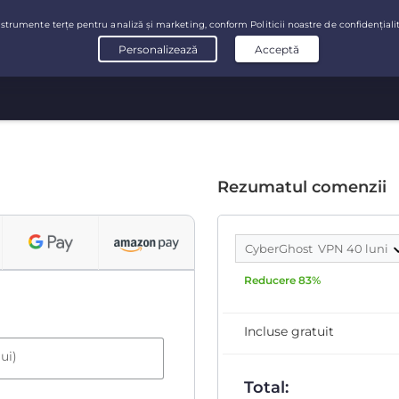
Rezumatul comenzii
CyberGhost VPN 40 luni
Reducere 83%
Incluse gratuit
ui)
Total: