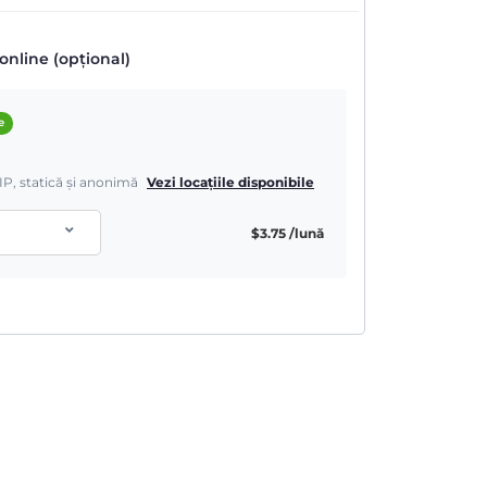
online (opțional)
e
IP, statică și anonimă
Vezi locațiile disponibile
$
3.75
/lună