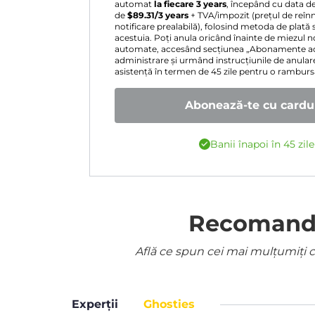
automat
la fiecare 3 years
, începând cu data d
de
$
89.31
/3 years
+ TVA/impozit (prețul de reînn
notificare prealabilă), folosind metoda de plată 
acestuia. Poți anula oricând înainte de miezul nop
automate, accesând secțiunea „Abonamente act
administrare și urmând instrucțiunile de anular
asistență în termen de 45 zile pentru o rambur
Abonează-te cu cardul
Banii înapoi în 45 zil
Recomandat
Află ce spun cei mai mulțumiți cl
Experții
Ghosties