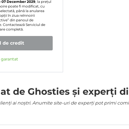
e
07 December 2029
, la prețul
oire poate fi modificat, cu
selectată, până la anularea
ții în ziua reînnoirii
ive” din panoul de
e. Contactează Serviciul de
sare completă.
 de credit
e garantat
 de Ghosties și experți di
ienți ai noștri. Anumite site-uri de experți pot primi co