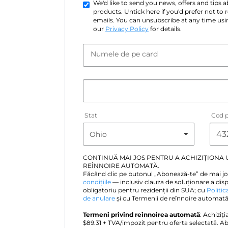
We'd like to send you news, offers and tips
products. Untick here if you'd prefer not to
emails. You can unsubscribe at any time usin
our
Privacy Policy
for details.
Numele de pe card
Stat
Cod p
CONTINUĂ MAI JOS PENTRU A ACHIZIȚIONA
REÎNNOIRE AUTOMATĂ.
Făcând clic pe butonul „Abonează-te” de mai jo
condițiile
— inclusiv clauza de soluționare a disp
obligatoriu pentru rezidenții din SUA; cu
Politic
de anulare
și cu Termenii de reînnoire automată 
Termeni privind reînnoirea automată
: Achiziț
$
89.31
+ TVA/impozit pentru oferta selectată. A