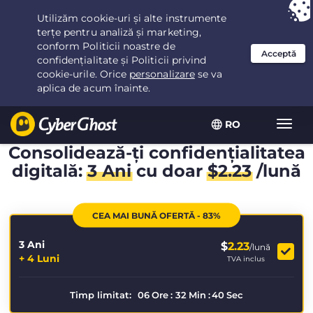
Ai ales:
Cea mai bună ofertă
pentru 3.3333333333333ani la $
2.23
/lună
RO
Extin
navig
Consolidează-ți confidențialitatea
digitală:
3 Ani
cu doar
$
2.23
/lună
CEA MAI BUNĂ OFERTĂ - 83%
3 Ani
$
2.23
/lună
+ 4 Luni
TVA inclus
Timp limitat:
06
Ore
:
32
Min
:
40
Sec