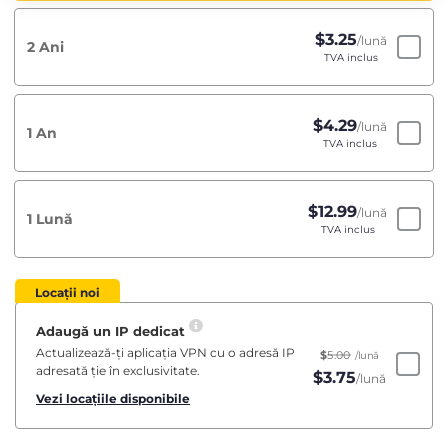
$
3.25
/lună
2 Ani
TVA inclus
$
4.29
/lună
1 An
TVA inclus
$
12.99
/lună
1 Lună
TVA inclus
Locații noi
Adaugă un IP dedicat
Actualizează-ți aplicația VPN cu o adresă IP
$
5.00
/lună
adresată ție în exclusivitate.
$
3.75
/lună
Vezi locațiile disponibile