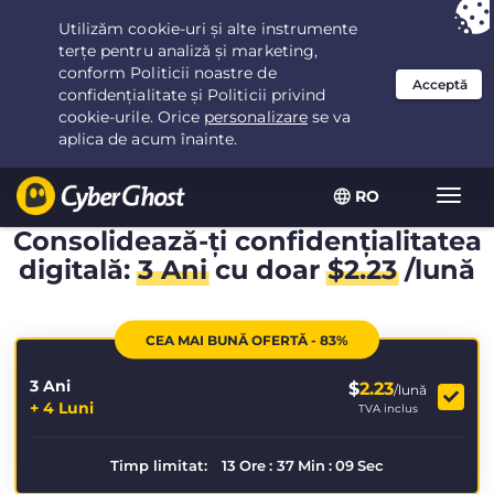
Ai ales:
Cea mai bună ofertă
pentru 3.3333333333333ani la $
2.23
/lună
RO
Extin
navig
Consolidează-ți confidențialitatea
digitală:
3 Ani
cu doar
$
2.23
/lună
CEA MAI BUNĂ OFERTĂ - 83%
3 Ani
$
2.23
/lună
+ 4 Luni
TVA inclus
Timp limitat:
13
Ore
:
37
Min
:
08
Sec