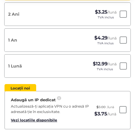
$
3.25
/lună
2 Ani
TVA inclus
$
4.29
/lună
1 An
TVA inclus
$
12.99
/lună
1 Lună
TVA inclus
Locații noi
Adaugă un IP dedicat
Actualizează-ți aplicația VPN cu o adresă IP
$
5.00
/lună
adresată ție în exclusivitate.
$
3.75
/lună
Vezi locațiile disponibile