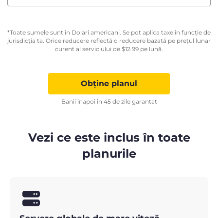
*Toate sumele sunt în Dolari americani. Se pot aplica taxe în funcție de
jurisdicția ta. Orice reducere reflectă o reducere bazată pe prețul lunar
curent al serviciului de
$
12.99
pe lună.
Obține planul
Banii înapoi în 45 de zile garantat
Vezi ce este inclus în toate
planurile