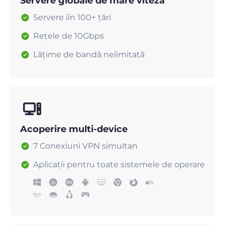
Servere globale de mare viteză
Servere iîn 100+ țări
Rețele de 10Gbps
Lățime de bandă nelimitată
Acoperire multi-device
7 Conexiuni VPN simultan
Aplicații pentru toate sistemele de operare