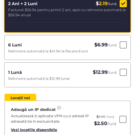
$
2.19
2 Ani + 2 Luni
/lună
Facturat
$56.94
pentru primii 2 ani, apoi cu reînnoire automată la
$56.94
anual
$
6.99
6 Luni
/lună
Reînnoire automată la
$41.94
la fiecare 6 luni
$
12.99
1 Lună
/lună
Reînnoire automată la
$12.99
lunar
Locații noi
Adaugă un IP dedicat
Actualizează-ți aplicația VPN cu o adresă IP
$
5.00
/lună
adresată ție în exclusivitate.
$
2.50
/lună
Vezi locațiile disponibile