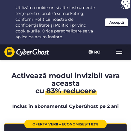
Ai ales:
Cea mai bună ofertă
pentru 2.1666666666667ani la $
2.19
/lună
RO
Extin
navig
Activează modul invizibil vara
aceasta
cu
83% reducere
Inclus în abonamentul CyberGhost pe 2 ani
OFERTA VERII – ECONOMISEȘTI 83%