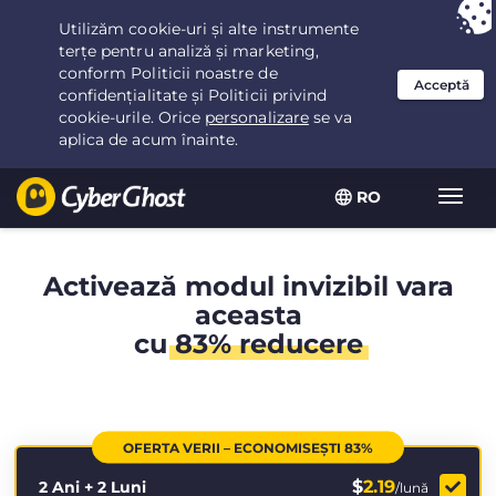
Ai ales:
Cea mai bună ofertă
pentru 2.1666666666667ani la $
2.19
/lună
RO
Extin
navig
Activează modul invizibil vara
aceasta
cu
83% reducere
OFERTA VERII – ECONOMISEȘTI 83%
$
2.19
2 Ani + 2 Luni
/lună