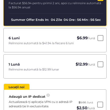
Facturat
$56.94
pentru primii 2 ani, apoi cu reînnoire automată
la
$56.94
anual
Summer Offer Ends In:
04
Zile
04
Ore
:
56
Min
:
56
Sec
$
6.99
6 Luni
/lună
Reînnoire automată la
$41.94
la fiecare 6 luni
$
12.99
1 Lună
/lună
Reînnoire automată la
$12.99
lunar
Locații noi
Adaugă un IP dedicat
Actualizează-ți aplicația VPN cu o adresă IP
$
5.00
/lună
adresată ție în exclusivitate.
$
2.50
/lună