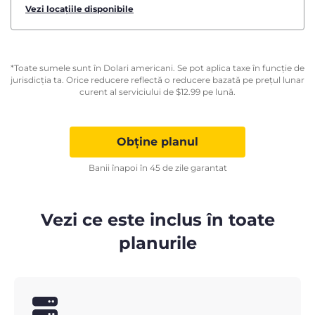
Vezi locațiile disponibile
*Toate sumele sunt în Dolari americani. Se pot aplica taxe în funcție de
jurisdicția ta. Orice reducere reflectă o reducere bazată pe prețul lunar
curent al serviciului de
$
12.99
pe lună.
Obține planul
Banii înapoi în 45 de zile garantat
Vezi ce este inclus în toate
planurile