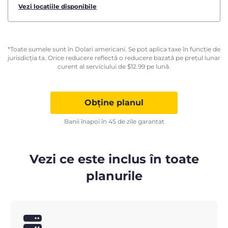
Vezi locațiile disponibile
*Toate sumele sunt în Dolari americani. Se pot aplica taxe în funcție de
jurisdicția ta. Orice reducere reflectă o reducere bazată pe prețul lunar
curent al serviciului de
$
12.99
pe lună.
Obține planul
Banii înapoi în 45 de zile garantat
Vezi ce este inclus în toate
planurile