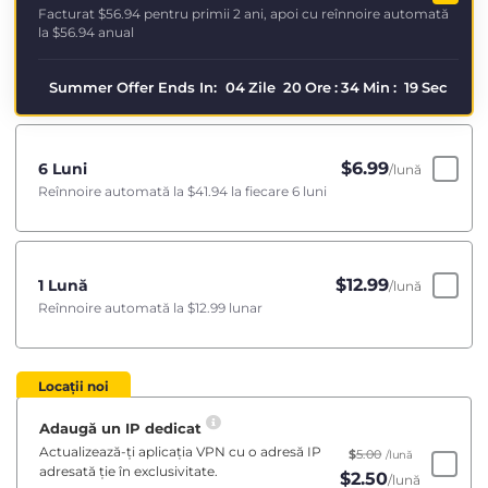
Facturat
$56.94
pentru primii 2 ani, apoi cu reînnoire automată
la
$56.94
anual
Summer Offer Ends In:
04
Zile
20
Ore
:
34
Min
:
18
Sec
$
6.99
6 Luni
/lună
Reînnoire automată la
$41.94
la fiecare 6 luni
$
12.99
1 Lună
/lună
Reînnoire automată la
$12.99
lunar
Locații noi
Adaugă un IP dedicat
Actualizează-ți aplicația VPN cu o adresă IP
$
5.00
/lună
adresată ție în exclusivitate.
$
2.50
/lună