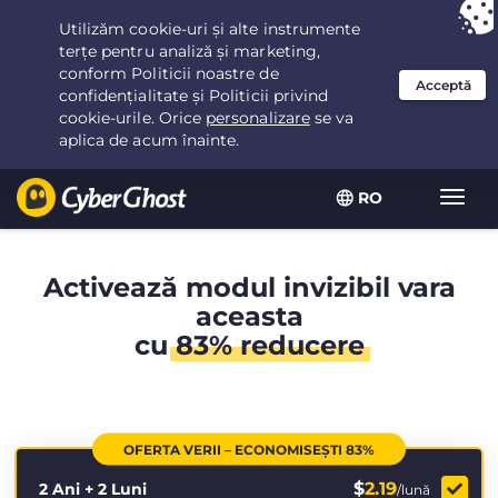
Ai ales:
Cea mai bună ofertă
pentru 2.1666666666667ani la $
2.19
/lună
RO
Extin
navig
Activează modul invizibil vara
aceasta
cu
83% reducere
OFERTA VERII – ECONOMISEȘTI 83%
$
2.19
2 Ani + 2 Luni
/lună